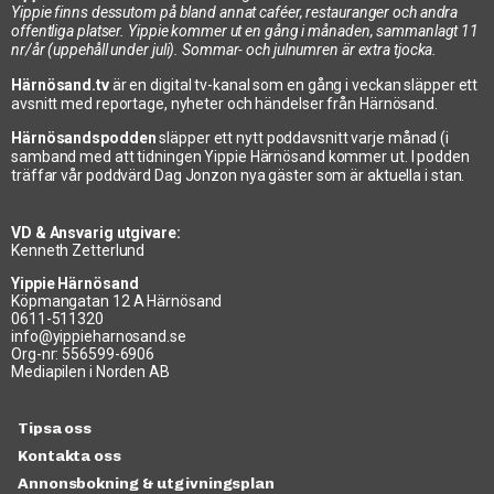
Yippie finns dessutom på bland annat caféer, restauranger och andra
offentliga platser. Yippie kommer ut en gång i månaden, sammanlagt 11
nr/år (uppehåll under juli). Sommar- och julnumren är extra tjocka.
Härnösand.tv
är en digital tv-kanal som en gång i veckan släpper ett
avsnitt med reportage, nyheter och händelser från Härnösand.
Härnösandspodden
släpper ett nytt poddavsnitt varje månad (i
samband med att tidningen Yippie Härnösand kommer ut. I podden
träffar vår poddvärd Dag Jonzon nya gäster som är aktuella i stan.
VD & Ansvarig utgivare:
Kenneth Zetterlund
Yippie Härnösand
Köpmangatan 12 A Härnösand
0611-511320
info@yippieharnosand.se
Org-nr: 556599-6906
Mediapilen i Norden AB
Tipsa oss
Kontakta oss
Annonsbokning & utgivningsplan