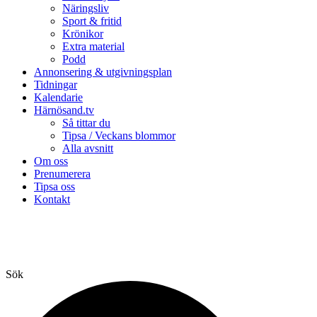
Näringsliv
Sport & fritid
Krönikor
Extra material
Podd
Annonsering & utgivningsplan
Tidningar
Kalendarie
Härnösand.tv
Så tittar du
Tipsa / Veckans blommor
Alla avsnitt
Om oss
Prenumerera
Tipsa oss
Kontakt
Sök