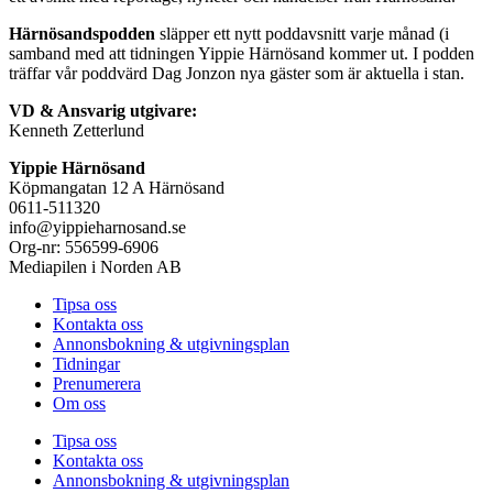
Härnösandspodden
släpper ett nytt poddavsnitt varje månad (i
samband med att tidningen Yippie Härnösand kommer ut. I podden
träffar vår poddvärd Dag Jonzon nya gäster som är aktuella i stan.
VD & Ansvarig utgivare:
Kenneth Zetterlund
Yippie Härnösand
Köpmangatan 12 A Härnösand
0611-511320
info@yippieharnosand.se
Org-nr: 556599-6906
Mediapilen i Norden AB
Tipsa oss
Kontakta oss
Annonsbokning & utgivningsplan
Tidningar
Prenumerera
Om oss
Tipsa oss
Kontakta oss
Annonsbokning & utgivningsplan