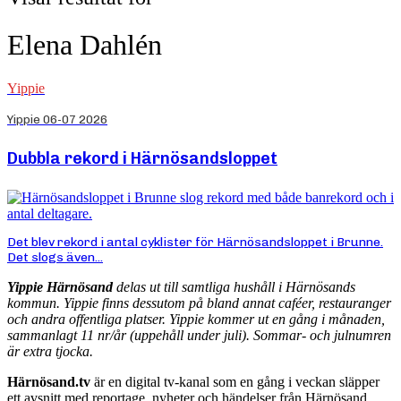
Elena Dahlén
Yippie
Yippie 06-07 2026
Dubbla rekord i Härnösandsloppet
Det blev rekord i antal cyklister för Härnösandsloppet i Brunne.
Det slogs även...
Yippie Härnösand
delas ut till samtliga hushåll i Härnösands
kommun. Yippie finns dessutom på bland annat caféer, restauranger
och andra offentliga platser. Yippie kommer ut en gång i månaden,
sammanlagt 11 nr/år (uppehåll under juli). Sommar- och julnumren
är extra tjocka.
Härnösand.tv
är en digital tv-kanal som en gång i veckan släpper
ett avsnitt med reportage, nyheter och händelser från Härnösand.