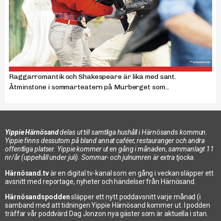
Raggarromantik och Shakespeare är lika med sant.
Åtminstone i sommarteatern på Murberget som...
Yippie Härnösand
delas ut till samtliga hushåll i Härnösands kommun.
Yippie finns dessutom på bland annat caféer, restauranger och andra
offentliga platser. Yippie kommer ut en gång i månaden, sammanlagt 11
nr/år (uppehåll under juli). Sommar- och julnumren är extra tjocka.
Härnösand.tv
är en digital tv-kanal som en gång i veckan släpper ett
avsnitt med reportage, nyheter och händelser från Härnösand.
Härnösandspodden
släpper ett nytt poddavsnitt varje månad (i
samband med att tidningen Yippie Härnösand kommer ut. I podden
träffar vår poddvärd Dag Jonzon nya gäster som är aktuella i stan.