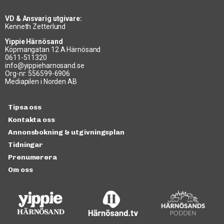
VD & Ansvarig utgivare:
Kenneth Zetterlund
Yippie Härnösand
Köpmangatan 12 A Härnösand
0611-511320
info@yippieharnosand.se
Org-nr: 556599-6906
Mediapilen i Norden AB
Tipsa oss
Kontakta oss
Annonsbokning & utgivningsplan
Tidningar
Prenumerera
Om oss