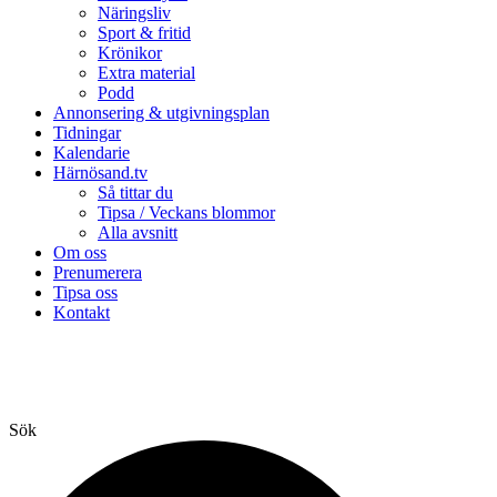
Näringsliv
Sport & fritid
Krönikor
Extra material
Podd
Annonsering & utgivningsplan
Tidningar
Kalendarie
Härnösand.tv
Så tittar du
Tipsa / Veckans blommor
Alla avsnitt
Om oss
Prenumerera
Tipsa oss
Kontakt
Sök