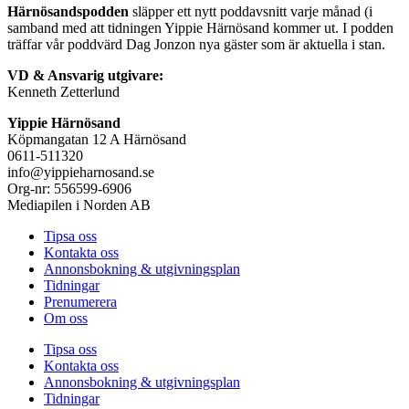
Härnösandspodden
släpper ett nytt poddavsnitt varje månad (i
samband med att tidningen Yippie Härnösand kommer ut. I podden
träffar vår poddvärd Dag Jonzon nya gäster som är aktuella i stan.
VD & Ansvarig utgivare:
Kenneth Zetterlund
Yippie Härnösand
Köpmangatan 12 A Härnösand
0611-511320
info@yippieharnosand.se
Org-nr: 556599-6906
Mediapilen i Norden AB
Tipsa oss
Kontakta oss
Annonsbokning & utgivningsplan
Tidningar
Prenumerera
Om oss
Tipsa oss
Kontakta oss
Annonsbokning & utgivningsplan
Tidningar