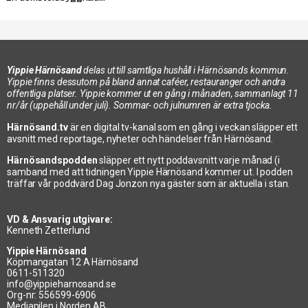
Yippie Härnösand
delas ut till samtliga hushåll i Härnösands kommun.
Yippie finns dessutom på bland annat caféer, restauranger och andra
offentliga platser. Yippie kommer ut en gång i månaden, sammanlagt 11
nr/år (uppehåll under juli). Sommar- och julnumren är extra tjocka.
Härnösand.tv
är en digital tv-kanal som en gång i veckan släpper ett
avsnitt med reportage, nyheter och händelser från Härnösand.
Härnösandspodden
släpper ett nytt poddavsnitt varje månad (i
samband med att tidningen Yippie Härnösand kommer ut. I podden
träffar vår poddvärd Dag Jonzon nya gäster som är aktuella i stan.
VD & Ansvarig utgivare:
Kenneth Zetterlund
Yippie Härnösand
Köpmangatan 12 A Härnösand
0611-511320
info@yippieharnosand.se
Org-nr: 556599-6906
Mediapilen i Norden AB