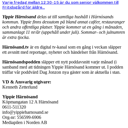
Varje fredag mellan 12:30-15 är du som senior välkommen till
Fritidsgård för äldre...
Yippie Härnösand
delas ut till samtliga hushåll i Härnösands
kommun. Yippie finns dessutom på bland annat caféer, restauranger
och andra offentliga platser. Yippie kommer ut en gång i månaden,
sammanlagt 11 nr/år (uppehåll under juli). Sommar- och julnumren
är extra tjocka.
Härnösand.tv
är en digital tv-kanal som en gång i veckan släpper
ett avsnitt med reportage, nyheter och händelser från Härnösand.
Härnösandspodden
släpper ett nytt poddavsnitt varje månad (i
samband med att tidningen Yippie Härnösand kommer ut. I podden
träffar vår poddvärd Dag Jonzon nya gäster som är aktuella i stan.
VD & Ansvarig utgivare:
Kenneth Zetterlund
Yippie Härnösand
Köpmangatan 12 A Härnösand
0611-511320
info@yippieharnosand.se
Org-nr: 556599-6906
Mediapilen i Norden AB