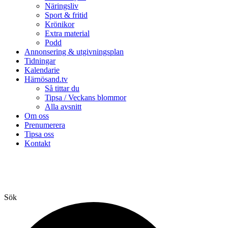
Näringsliv
Sport & fritid
Krönikor
Extra material
Podd
Annonsering & utgivningsplan
Tidningar
Kalendarie
Härnösand.tv
Så tittar du
Tipsa / Veckans blommor
Alla avsnitt
Om oss
Prenumerera
Tipsa oss
Kontakt
Sök