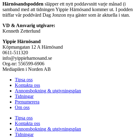
Härnösandspodden
släpper ett nytt poddavsnitt varje månad (i
samband med att tidningen Yippie Härnösand kommer ut. I podden
träffar vår poddvärd Dag Jonzon nya gäster som är aktuella i stan.
VD & Ansvarig utgivare:
Kenneth Zetterlund
Yippie Härnösand
Köpmangatan 12 A Härnösand
0611-511320
info@yippieharnosand.se
Org-nr: 556599-6906
Mediapilen i Norden AB
Tipsa oss
Kontakta oss
Annonsbokning & utgivningsplan
Tidningar
Prenumerera
Om oss
Tipsa oss
Kontakta oss
Annonsbokning & utgivningsplan
Tidningar