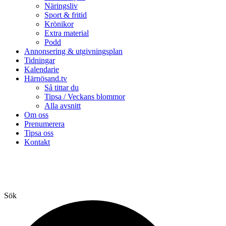
Näringsliv
Sport & fritid
Krönikor
Extra material
Podd
Annonsering & utgivningsplan
Tidningar
Kalendarie
Härnösand.tv
Så tittar du
Tipsa / Veckans blommor
Alla avsnitt
Om oss
Prenumerera
Tipsa oss
Kontakt
Sök