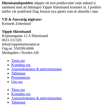
Härnösandspodden
släpper ett nytt poddavsnitt varje månad (i
samband med att tidningen Yippie Härnösand kommer ut. I podden
träffar vår poddvärd Dag Jonzon nya gäster som är aktuella i stan.
VD & Ansvarig utgivare:
Kenneth Zetterlund
Yippie Härnösand
Köpmangatan 12 A Härnösand
0611-511320
info@yippieharnosand.se
Org-nr: 556599-6906
Mediapilen i Norden AB
Tipsa oss
Kontakta oss
Annonsbokning & utgivningsplan
Tidningar
Prenumerera
Om oss
Tipsa oss
Kontakta oss
Annonsbokning & utgivningsplan
Tidningar