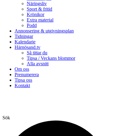
Näringsliv
Sport & fritid
Krönikor
Extra material
Podd
Annonsering & utgivningsplan
Tidningar
Kalendarie
Härnösand.tv
Så tittar du
Tipsa / Veckans blommor
Alla avsnitt
Om oss
Prenumerera
Tipsa oss
Kontakt
Sök