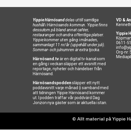
Yippie Härnösand
delas ut till samtliga
VD & An
Kenneth
hushåll i Härnösands kommun. Yippie finns
dessutom på bland annat caféer,
Yippie 
restauranger och andra offentliga platser.
Köpman
Yippie kommer ut en gång i månaden,
0611-5
sammanlagt 11 nr/år (uppehåll under juli).
info@yi
Sommar- och julnumren är extra tjocka.
Org-nr:
Mediapi
Härnösand.tv
är en digital tv-kanal som
en gång i veckan släpper ett avsnitt med
reportage, nyheter och händelser från
Härnösand.
Härnösandspodden
släpper ett nytt
poddavsnitt varje månad (i samband med
att tidningen Yippie Härnösand kommer
ut. I podden träffar vår poddvärd Dag
Jonzon nya gäster som är aktuella i stan.
© Allt material på Yippie