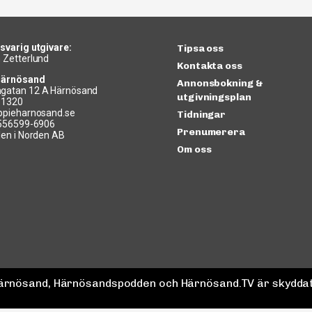
svarig utgivare:
Tipsa oss
 Zetterlund
Kontakta oss
Härnösand
Annonsbokning &
gatan 12 A Härnösand
utgivningsplan
11320
ppieharnosand.se
Tidningar
 556599-6906
Prenumerera
len i Norden AB
Om oss
 Härnösand, Härnösandspodden och Härnösand.TV är skyddat