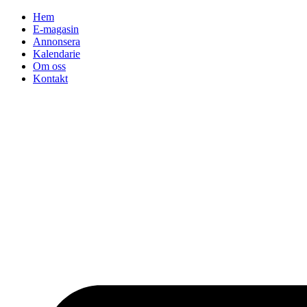
Hoppa
Hem
till
E-magasin
innehåll
Annonsera
Kalendarie
Om oss
Kontakt