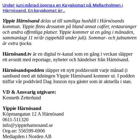
Under juni månad öppnas en Kayakomat på Mellanholmen i
Härnösand. En kayakomat är...
Yippie Härnösand
delas ut till samtliga hushåll i Härnösands
kommun. Yippie finns dessutom på bland annat caféer, restauranger
och andra offentliga platser. Yippie kommer ut en gång i månaden,
sammanlagt 11 nr/år (uppehåll under juli). Sommar- och julnumren
är extra tjocka.
Härnösand.tv
är en digital tv-kanal som en gång i veckan släpper
ett avsnitt med reportage, nyheter och händelser från Härnösand.
Härnösandspodden
släpper ett nytt poddavsnitt varje månad (i
samband med att tidningen Yippie Härnösand kommer ut. I podden
träffar vår poddvärd Dag Jonzon nya gäster som är aktuella i stan.
VD & Ansvarig utgivare:
Kenneth Zetterlund
Yippie Härnösand
Köpmangatan 12 A Härnösand
0611-511320
info@yippieharnosand.se
Org-nr: 556599-6906
Mediapilen i Norden AB