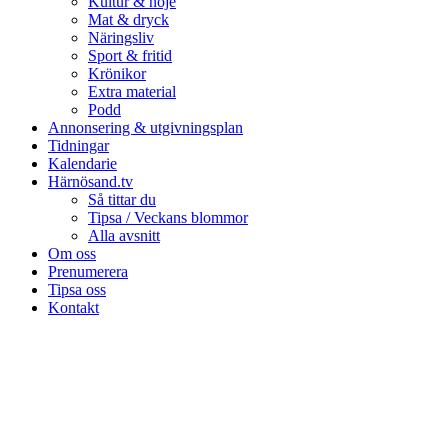
Kultur & nöje
Mat & dryck
Näringsliv
Sport & fritid
Krönikor
Extra material
Podd
Annonsering & utgivningsplan
Tidningar
Kalendarie
Härnösand.tv
Så tittar du
Tipsa / Veckans blommor
Alla avsnitt
Om oss
Prenumerera
Tipsa oss
Kontakt