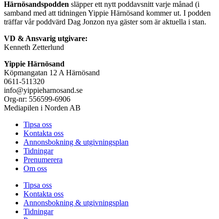
Härnösandspodden
släpper ett nytt poddavsnitt varje månad (i
samband med att tidningen Yippie Härnösand kommer ut. I podden
träffar vår poddvärd Dag Jonzon nya gäster som är aktuella i stan.
VD & Ansvarig utgivare:
Kenneth Zetterlund
Yippie Härnösand
Köpmangatan 12 A Härnösand
0611-511320
info@yippieharnosand.se
Org-nr: 556599-6906
Mediapilen i Norden AB
Tipsa oss
Kontakta oss
Annonsbokning & utgivningsplan
Tidningar
Prenumerera
Om oss
Tipsa oss
Kontakta oss
Annonsbokning & utgivningsplan
Tidningar