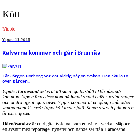
Kött
Yippie
Yippie 11 2015
Kalvarna kommer och går i Brunnäs
För Jörgen Norberg var det aldrig någon tvekan. Han skulle ta
över gården...
Yippie Härnösand
delas ut till samtliga hushåll i Härnösands
kommun. Yippie finns dessutom på bland annat caféer, restauranger
och andra offentliga platser. Yippie kommer ut en gång i månaden,
sammanlagt 11 nr/år (uppehåll under juli). Sommar- och julnumren
är extra tjocka.
Härnösand.tv
är en digital tv-kanal som en gång i veckan släpper
ett avsnitt med reportage, nyheter och händelser från Härnösand.