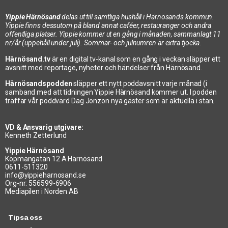
Yippie Härnösand
delas ut till samtliga hushåll i Härnösands kommun.
Yippie finns dessutom på bland annat caféer, restauranger och andra
offentliga platser. Yippie kommer ut en gång i månaden, sammanlagt 11
nr/år (uppehåll under juli). Sommar- och julnumren är extra tjocka.
Härnösand.tv
är en digital tv-kanal som en gång i veckan släpper ett
avsnitt med reportage, nyheter och händelser från Härnösand.
Härnösandspodden
släpper ett nytt poddavsnitt varje månad (i
samband med att tidningen Yippie Härnösand kommer ut. I podden
träffar vår poddvärd Dag Jonzon nya gäster som är aktuella i stan.
VD & Ansvarig utgivare:
Kenneth Zetterlund
Yippie Härnösand
Köpmangatan 12 A Härnösand
0611-511320
info@yippieharnosand.se
Org-nr: 556599-6906
Mediapilen i Norden AB
Tipsa oss