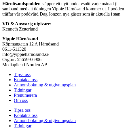
Härnösandspodden
släpper ett nytt poddavsnitt varje månad (i
samband med att tidningen Yippie Härnösand kommer ut. I podden
träffar vår poddvärd Dag Jonzon nya gäster som är aktuella i stan.
VD & Ansvarig utgivare:
Kenneth Zetterlund
Yippie Härnösand
Köpmangatan 12 A Härnösand
0611-511320
info@yippieharnosand.se
Org-nr: 556599-6906
Mediapilen i Norden AB
Tipsa oss
Kontakta oss
Annonsbokning & utgivningsplan
Tidningar
Prenumerera
Om oss
Tipsa oss
Kontakta oss
Annonsbokning & utgivningsplan
Tidningar