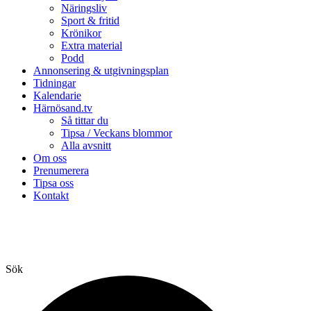
Näringsliv
Sport & fritid
Krönikor
Extra material
Podd
Annonsering & utgivningsplan
Tidningar
Kalendarie
Härnösand.tv
Så tittar du
Tipsa / Veckans blommor
Alla avsnitt
Om oss
Prenumerera
Tipsa oss
Kontakt
Sök