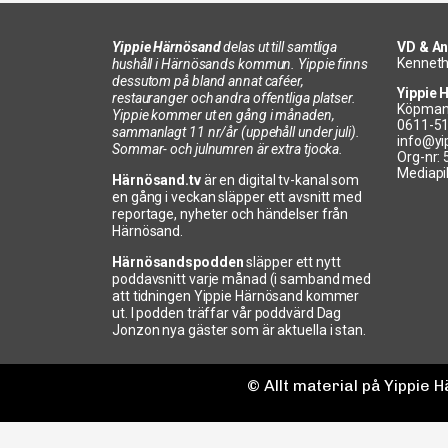
Yippie Härnösand
delas ut till samtliga
VD & An
Kenneth
hushåll i Härnösands kommun. Yippie finns
dessutom på bland annat caféer,
Yippie 
restauranger och andra offentliga platser.
Köpman
Yippie kommer ut en gång i månaden,
0611-5
sammanlagt 11 nr/år (uppehåll under juli).
info@yi
Sommar- och julnumren är extra tjocka.
Org-nr:
Mediapi
Härnösand.tv
är en digital tv-kanal som
en gång i veckan släpper ett avsnitt med
reportage, nyheter och händelser från
Härnösand.
Härnösandspodden
släpper ett nytt
poddavsnitt varje månad (i samband med
att tidningen Yippie Härnösand kommer
ut. I podden träffar vår poddvärd Dag
Jonzon nya gäster som är aktuella i stan.
© Allt material på Yippie