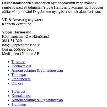
Härnösandspodden
släpper ett nytt poddavsnitt varje månad (i
samband med att tidningen Yippie Härnösand kommer ut. I podden
träffar vår poddvärd Dag Jonzon nya gäster som är aktuella i stan.
VD & Ansvarig utgivare:
Kenneth Zetterlund
Yippie Härnösand
Köpmangatan 12 A Härnösand
0611-511320
info@yippieharnosand.se
Org-nr: 556599-6906
Mediapilen i Norden AB
Tipsa oss
Kontakta oss
Annonsbokning & utgivningsplan
Tidningar
Prenumerera
Om oss
Tipsa oss
Kontakta oss
Annonsbokning & utgivningsplan
Tidningar