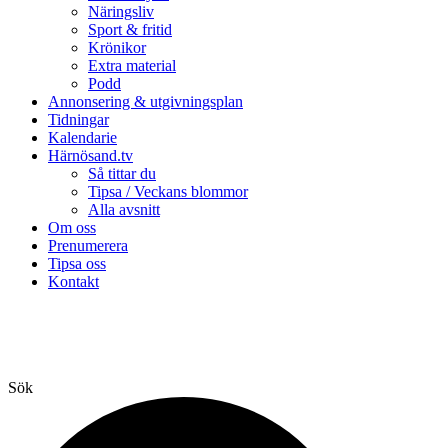
Näringsliv
Sport & fritid
Krönikor
Extra material
Podd
Annonsering & utgivningsplan
Tidningar
Kalendarie
Härnösand.tv
Så tittar du
Tipsa / Veckans blommor
Alla avsnitt
Om oss
Prenumerera
Tipsa oss
Kontakt
Sök