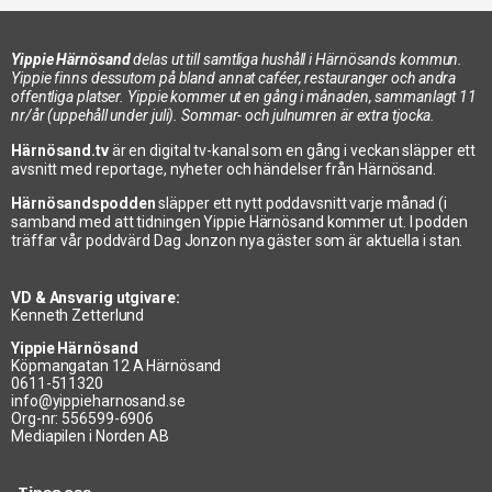
Yippie Härnösand
delas ut till samtliga hushåll i Härnösands kommun.
Yippie finns dessutom på bland annat caféer, restauranger och andra
offentliga platser. Yippie kommer ut en gång i månaden, sammanlagt 11
nr/år (uppehåll under juli). Sommar- och julnumren är extra tjocka.
Härnösand.tv
är en digital tv-kanal som en gång i veckan släpper ett
avsnitt med reportage, nyheter och händelser från Härnösand.
Härnösandspodden
släpper ett nytt poddavsnitt varje månad (i
samband med att tidningen Yippie Härnösand kommer ut. I podden
träffar vår poddvärd Dag Jonzon nya gäster som är aktuella i stan.
VD & Ansvarig utgivare:
Kenneth Zetterlund
Yippie Härnösand
Köpmangatan 12 A Härnösand
0611-511320
info@yippieharnosand.se
Org-nr: 556599-6906
Mediapilen i Norden AB