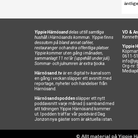
äntlig
Yippie Härnösand
delas ut till samtliga
VD & An
Kenneth
hushåll i Härnösands kommun. Yippie finns
dessutom på bland annat caféer,
Yippie 
restauranger och andra offentliga platser.
Köpman
Yippie kommer ut en gång i månaden,
0611-5
sammanlagt 11 nr/år (uppehåll under juli).
info@yi
Sommar- och julnumren är extra tjocka.
Org-nr:
Mediapi
Härnösand.tv
är en digital tv-kanal som
en gång i veckan släpper ett avsnitt med
reportage, nyheter och händelser från
Härnösand.
Härnösandspodden
släpper ett nytt
poddavsnitt varje månad (i samband med
att tidningen Yippie Härnösand kommer
ut. I podden träffar vår poddvärd Dag
Jonzon nya gäster som är aktuella i stan.
© Allt material på Yippie