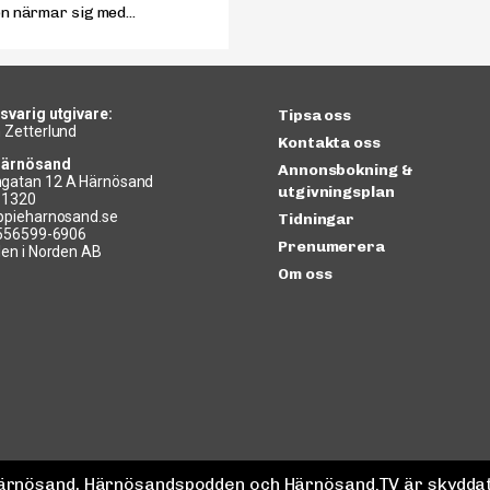
en närmar sig med...
svarig utgivare:
Tipsa oss
 Zetterlund
Kontakta oss
Härnösand
Annonsbokning &
gatan 12 A Härnösand
utgivningsplan
11320
ppieharnosand.se
Tidningar
 556599-6906
Prenumerera
len i Norden AB
Om oss
 Härnösand, Härnösandspodden och Härnösand.TV är skyddat