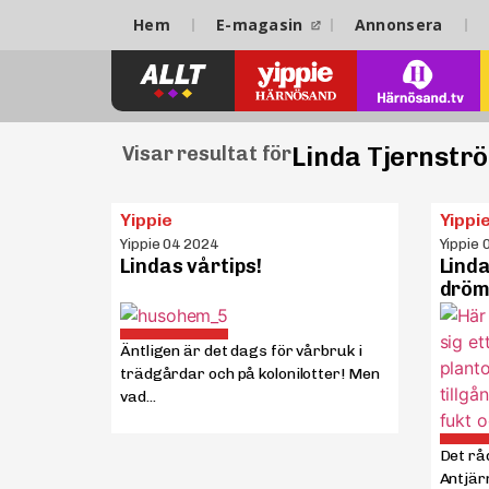
Hem
E-magasin
Annonsera
Linda Tjernstr
Visar resultat för
Yippie
Yippi
Yippie 04 2024
Yippie 
Lindas vårtips!
Linda
dröm
Äntligen är det dags för vårbruk i
trädgårdar och på kolonilotter! Men
vad...
Det rå
Antjär