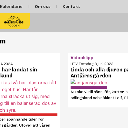
Kalendarie
Om oss
Kontakt
öm
e
Videoklipp
04 2024
HTV Torsdag 8 juni 2023
 har landat sin
Linda och alla djuren p
kund
Antjärnsgården
Nu ska vi till höns, får, katter, 
odlingsland och såklart Leif, Bill
der spännande tider för
nsgården. Utöver att våren