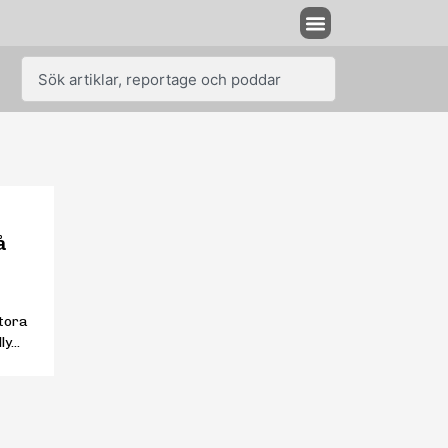
å
stora
y...