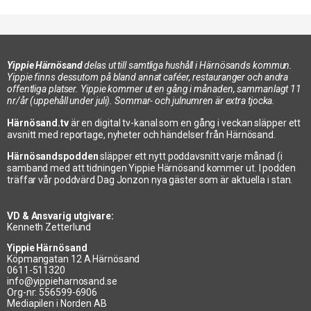
Yippie Härnösand
delas ut till samtliga hushåll i Härnösands kommun.
Yippie finns dessutom på bland annat caféer, restauranger och andra
offentliga platser. Yippie kommer ut en gång i månaden, sammanlagt 11
nr/år (uppehåll under juli). Sommar- och julnumren är extra tjocka.
Härnösand.tv
är en digital tv-kanal som en gång i veckan släpper ett
avsnitt med reportage, nyheter och händelser från Härnösand.
Härnösandspodden
släpper ett nytt poddavsnitt varje månad (i
samband med att tidningen Yippie Härnösand kommer ut. I podden
träffar vår poddvärd Dag Jonzon nya gäster som är aktuella i stan.
VD & Ansvarig utgivare:
Kenneth Zetterlund
Yippie Härnösand
Köpmangatan 12 A Härnösand
0611-511320
info@yippieharnosand.se
Org-nr: 556599-6906
Mediapilen i Norden AB