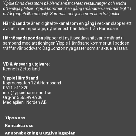
Yippie finns dessutom på bland annat caféer, restauranger och andra
offentliga platser. Yippie kommer ut en gång i månaden, sammanlagt 11
nr/år (uppehåll under juli). Sommar- och julnumren är extra tjocka.
Härnösand.tv
är en digital tv-kanal som en gång i veckan släpper ett
avsnitt med reportage, nyheter och händelser från Härnösand.
Härnösandspodden
släpper ett nytt poddavsnitt varje månad (i
samband med att tidningen Yippie Härnösand kommer ut. I podden
träffar vår poddvärd Dag Jonzon nya gäster som är aktuella i stan.
VD & Ansvarig utgivare:
Kenneth Zetterlund
Yippie Härnösand
Köpmangatan 12 A Härnösand
0611-511320
info@yippieharnosand.se
Org-nr: 556599-6906
Mediapilen i Norden AB
Tipsa oss
Kontakta oss
Annonsbokning & utgivningsplan