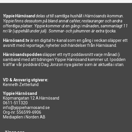
Yippie Härnösand
delas ut till samtliga hushåll i Härnösands kommun.
Yippie finns dessutom på bland annat caféer, restauranger och andra
offentliga platser. Yippie kommer ut en gång i månaden, sammanlagt 11
nr/år (uppehåll under juli). Sommar- och julnumren är extra tjocka.
Härnösand.tv
är en digital tv-kanal som en gång i veckan släpper ett
avsnitt med reportage, nyheter och händelser från Härnösand.
Härnösandspodden
släpper ett nytt poddavsnitt varje månad (i
samband med att tidningen Yippie Härnösand kommer ut. I podden
träffar vår poddvärd Dag Jonzon nya gäster som är aktuella i stan.
VD & Ansvarig utgivare:
Kenneth Zetterlund
Yippie Härnösand
Köpmangatan 12 A Härnösand
0611-511320
info@yippieharnosand.se
Org-nr: 556599-6906
Mediapilen i Norden AB