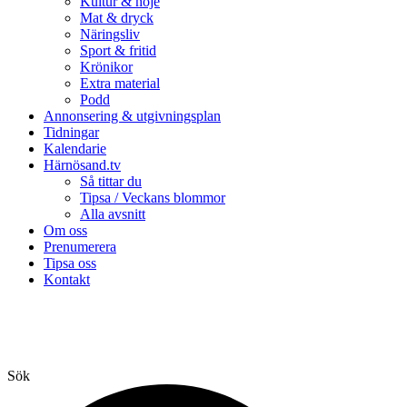
Kultur & nöje
Mat & dryck
Näringsliv
Sport & fritid
Krönikor
Extra material
Podd
Annonsering & utgivningsplan
Tidningar
Kalendarie
Härnösand.tv
Så tittar du
Tipsa / Veckans blommor
Alla avsnitt
Om oss
Prenumerera
Tipsa oss
Kontakt
Sök