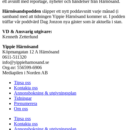
ett avsnitt med reportage, nyheter och händelser från Härnösand.
Härnösandspodden
släpper ett nytt poddavsnitt varje månad (i
samband med att tidningen Yippie Härnösand kommer ut. I podden
träffar vår poddvärd Dag Jonzon nya gäster som är aktuella i stan.
VD & Ansvarig utgivare:
Kenneth Zetterlund
Yippie Härnösand
Köpmangatan 12 A Härnösand
0611-511320
info@yippieharnosand.se
Org-nr: 556599-6906
Mediapilen i Norden AB
Tipsa oss
Kontakta oss
Annonsbokning & utgivningsplan
Tidningar
Prenumerera
Om oss
Tipsa oss
Kontakta oss
Annonsbokning & utgivningsplan