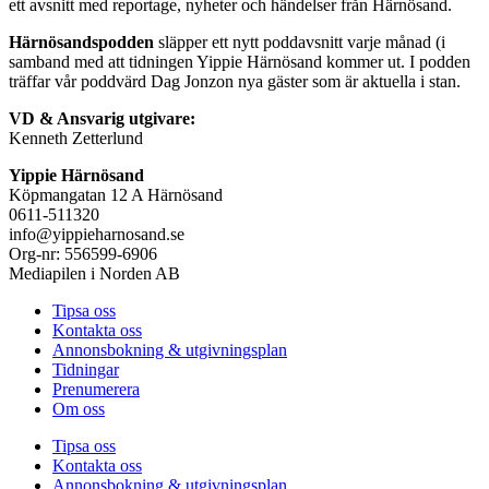
ett avsnitt med reportage, nyheter och händelser från Härnösand.
Härnösandspodden
släpper ett nytt poddavsnitt varje månad (i
samband med att tidningen Yippie Härnösand kommer ut. I podden
träffar vår poddvärd Dag Jonzon nya gäster som är aktuella i stan.
VD & Ansvarig utgivare:
Kenneth Zetterlund
Yippie Härnösand
Köpmangatan 12 A Härnösand
0611-511320
info@yippieharnosand.se
Org-nr: 556599-6906
Mediapilen i Norden AB
Tipsa oss
Kontakta oss
Annonsbokning & utgivningsplan
Tidningar
Prenumerera
Om oss
Tipsa oss
Kontakta oss
Annonsbokning & utgivningsplan