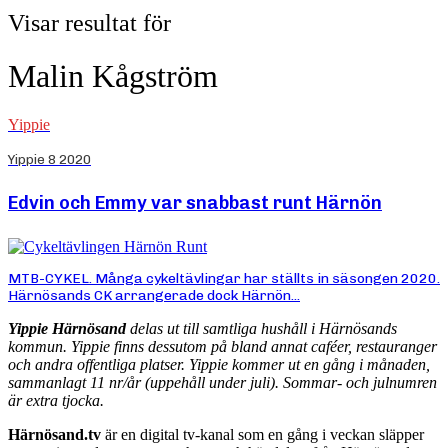
Visar resultat för
Malin Kågström
Yippie
Yippie 8 2020
Edvin och Emmy var snabbast runt Härnön
MTB-CYKEL. Många cykeltävlingar har ställts in säsongen 2020.
Härnösands CK arrangerade dock Härnön...
Yippie Härnösand
delas ut till samtliga hushåll i Härnösands
kommun. Yippie finns dessutom på bland annat caféer, restauranger
och andra offentliga platser. Yippie kommer ut en gång i månaden,
sammanlagt 11 nr/år (uppehåll under juli). Sommar- och julnumren
är extra tjocka.
Härnösand.tv
är en digital tv-kanal som en gång i veckan släpper