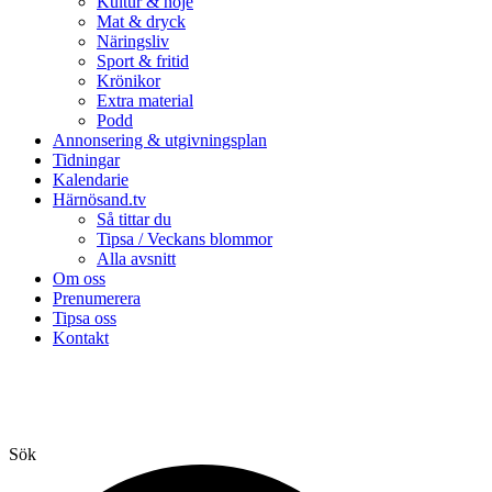
Kultur & nöje
Mat & dryck
Näringsliv
Sport & fritid
Krönikor
Extra material
Podd
Annonsering & utgivningsplan
Tidningar
Kalendarie
Härnösand.tv
Så tittar du
Tipsa / Veckans blommor
Alla avsnitt
Om oss
Prenumerera
Tipsa oss
Kontakt
Sök