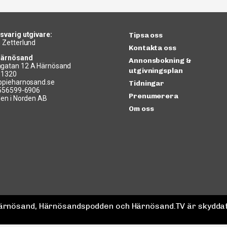
svarig utgivare:
Tipsa oss
 Zetterlund
Kontakta oss
Härnösand
Annonsbokning &
gatan 12 A Härnösand
utgivningsplan
11320
ppieharnosand.se
Tidningar
 556599-6906
Prenumerera
len i Norden AB
Om oss
 Härnösand, Härnösandspodden och Härnösand.TV är skyddat