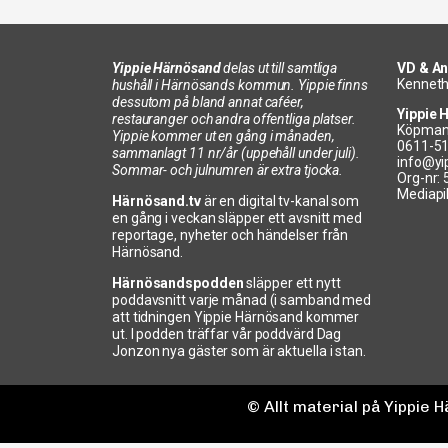
Yippie Härnösand
delas ut till samtliga
VD & An
Kenneth
hushåll i Härnösands kommun. Yippie finns
dessutom på bland annat caféer,
Yippie 
restauranger och andra offentliga platser.
Köpman
Yippie kommer ut en gång i månaden,
0611-5
sammanlagt 11 nr/år (uppehåll under juli).
info@yi
Sommar- och julnumren är extra tjocka.
Org-nr:
Mediapi
Härnösand.tv
är en digital tv-kanal som
en gång i veckan släpper ett avsnitt med
reportage, nyheter och händelser från
Härnösand.
Härnösandspodden
släpper ett nytt
poddavsnitt varje månad (i samband med
att tidningen Yippie Härnösand kommer
ut. I podden träffar vår poddvärd Dag
Jonzon nya gäster som är aktuella i stan.
© Allt material på Yippie