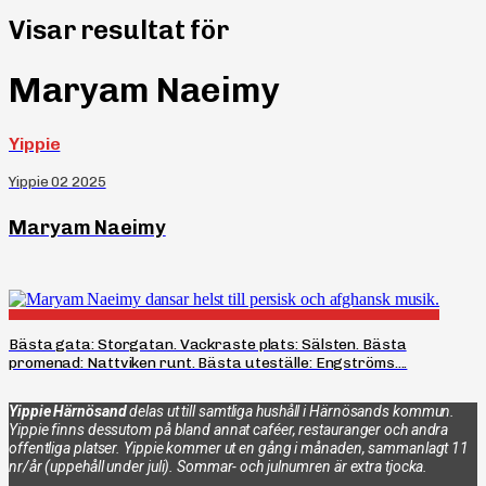
Visar resultat för
Maryam Naeimy
Yippie
Yippie 02 2025
Maryam Naeimy
Bästa gata: Storgatan. Vackraste plats: Sälsten. Bästa
promenad: Nattviken runt. Bästa uteställe: Engströms....
Yippie Härnösand
delas ut till samtliga hushåll i Härnösands kommun.
Yippie finns dessutom på bland annat caféer, restauranger och andra
offentliga platser. Yippie kommer ut en gång i månaden, sammanlagt 11
nr/år (uppehåll under juli). Sommar- och julnumren är extra tjocka.