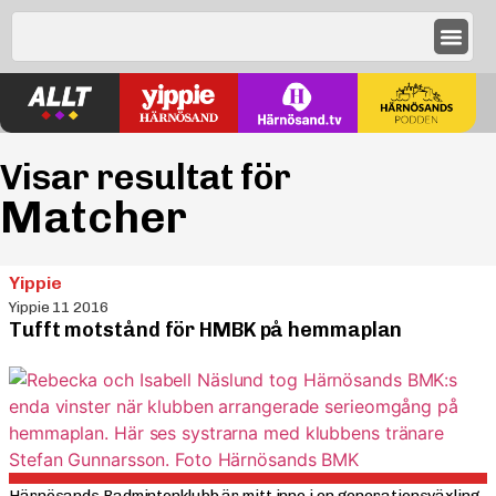
Visar resultat för
Matcher
Yippie
Yippie 11 2016
Tufft motstånd för HMBK på hemmaplan
Härnösands Badmintonklubb är mitt inne i en generationsväxling.