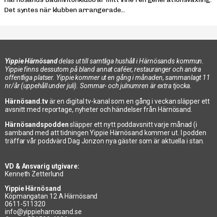
Det syntes när klubben arrangerade...
Yippie Härnösand
delas ut till samtliga hushåll i Härnösands kommun.
Yippie finns dessutom på bland annat caféer, restauranger och andra
offentliga platser. Yippie kommer ut en gång i månaden, sammanlagt 11
nr/år (uppehåll under juli). Sommar- och julnumren är extra tjocka.
Härnösand.tv
är en digital tv-kanal som en gång i veckan släpper ett
avsnitt med reportage, nyheter och händelser från Härnösand.
Härnösandspodden
släpper ett nytt poddavsnitt varje månad (i
samband med att tidningen Yippie Härnösand kommer ut. I podden
träffar vår poddvärd Dag Jonzon nya gäster som är aktuella i stan.
VD & Ansvarig utgivare:
Kenneth Zetterlund
Yippie Härnösand
Köpmangatan 12 A Härnösand
0611-511320
info@yippieharnosand.se