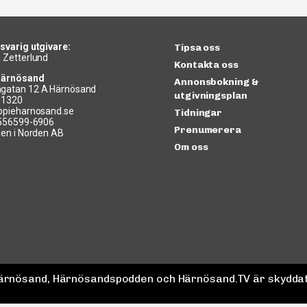
svarig utgivare:
Tipsa oss
 Zetterlund
Kontakta oss
Härnösand
Annonsbokning &
gatan 12 A Härnösand
utgivningsplan
11320
ppieharnosand.se
Tidningar
 556599-6906
Prenumerera
len i Norden AB
Om oss
 Härnösand, Härnösandspodden och Härnösand.TV är skyddat