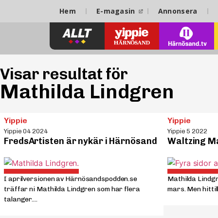
Hem
E-magasin
Annonsera
Visar resultat för
Mathilda Lindgren
Yippie
Yippie
Yippie 04 2024
Yippie 5 2022
FredsArtisten är nykär i Härnösand
Waltzing M
I aprilversionen av Härnösandspodden.se
Mathilda Lindgr
träffar ni Mathilda Lindgren som har flera
mars. Men hittill
talanger....