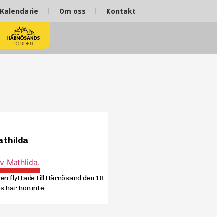
Kalendarie
Om oss
Kontakt
athilda
en flyttade till Härnösand den 18
s har hon inte...