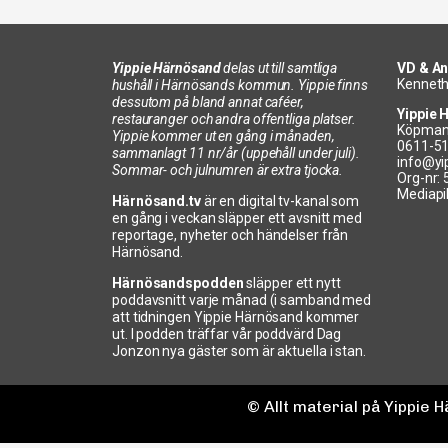
Yippie Härnösand
delas ut till samtliga
VD & An
Kenneth
hushåll i Härnösands kommun. Yippie finns
dessutom på bland annat caféer,
Yippie 
restauranger och andra offentliga platser.
Köpman
Yippie kommer ut en gång i månaden,
0611-5
sammanlagt 11 nr/år (uppehåll under juli).
info@yi
Sommar- och julnumren är extra tjocka.
Org-nr:
Mediapi
Härnösand.tv
är en digital tv-kanal som
en gång i veckan släpper ett avsnitt med
reportage, nyheter och händelser från
Härnösand.
Härnösandspodden
släpper ett nytt
poddavsnitt varje månad (i samband med
att tidningen Yippie Härnösand kommer
ut. I podden träffar vår poddvärd Dag
Jonzon nya gäster som är aktuella i stan.
© Allt material på Yippie