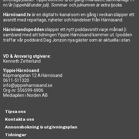
nr/år (uppehåll under juli). Sommar- och julnumren är extra tjocka.
Härnösand.tv
är en digital tv-kanal som en gång i veckan släpper ett
avsnitt med reportage, nyheter och händelser från Härnösand.
Härnösandspodden
släpper ett nytt poddavsnitt varje månad (i
samband med att tidningen Yippie Härnösand kommer ut. I podden
träffar vår poddvärd Dag Jonzon nya gäster som är aktuella i stan.
VD & Ansvarig utgivare:
Kenneth Zetterlund
Yippie Härnösand
Köpmangatan 12 A Härnösand
0611-511320
info@yippieharnosand.se
Org-nr: 556599-6906
Mediapilen i Norden AB
Tipsa oss
Kontakta oss
Annonsbokning & utgivningsplan
Tidningar