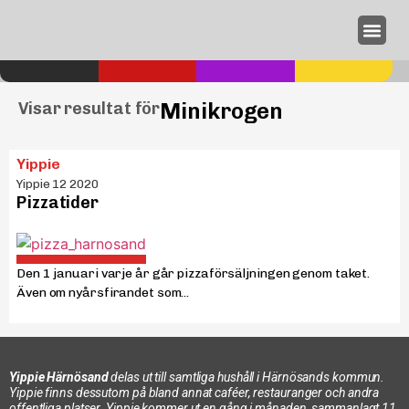
Annonseri
Minikrogen
Visar resultat för
Yippie
Yippie 12 2020
Pizzatider
Den 1 januari varje år går pizzaförsäljningen genom taket.
Även om nyårs­firandet som...
Yippie Härnösand
delas ut till samtliga hushåll i Härnösands kommun.
Yippie finns dessutom på bland annat caféer, restauranger och andra
offentliga platser. Yippie kommer ut en gång i månaden, sammanlagt 11