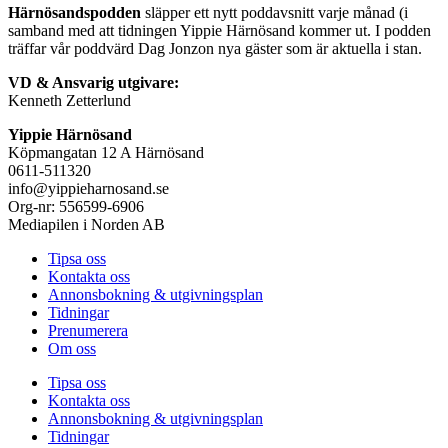
Härnösandspodden
släpper ett nytt poddavsnitt varje månad (i
samband med att tidningen Yippie Härnösand kommer ut. I podden
träffar vår poddvärd Dag Jonzon nya gäster som är aktuella i stan.
VD & Ansvarig utgivare:
Kenneth Zetterlund
Yippie Härnösand
Köpmangatan 12 A Härnösand
0611-511320
info@yippieharnosand.se
Org-nr: 556599-6906
Mediapilen i Norden AB
Tipsa oss
Kontakta oss
Annonsbokning & utgivningsplan
Tidningar
Prenumerera
Om oss
Tipsa oss
Kontakta oss
Annonsbokning & utgivningsplan
Tidningar