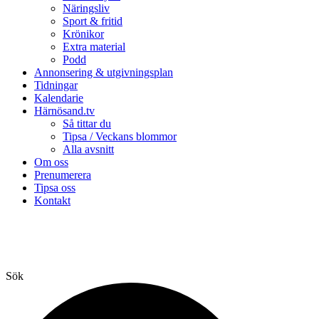
Näringsliv
Sport & fritid
Krönikor
Extra material
Podd
Annonsering & utgivningsplan
Tidningar
Kalendarie
Härnösand.tv
Så tittar du
Tipsa / Veckans blommor
Alla avsnitt
Om oss
Prenumerera
Tipsa oss
Kontakt
Sök