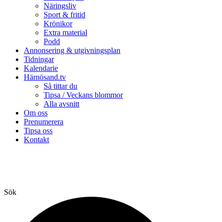
Näringsliv
Sport & fritid
Krönikor
Extra material
Podd
Annonsering & utgivningsplan
Tidningar
Kalendarie
Härnösand.tv
Så tittar du
Tipsa / Veckans blommor
Alla avsnitt
Om oss
Prenumerera
Tipsa oss
Kontakt
Sök