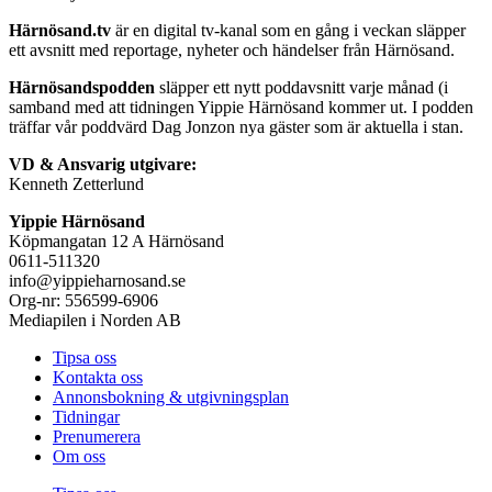
Härnösand.tv
är en digital tv-kanal som en gång i veckan släpper
ett avsnitt med reportage, nyheter och händelser från Härnösand.
Härnösandspodden
släpper ett nytt poddavsnitt varje månad (i
samband med att tidningen Yippie Härnösand kommer ut. I podden
träffar vår poddvärd Dag Jonzon nya gäster som är aktuella i stan.
VD & Ansvarig utgivare:
Kenneth Zetterlund
Yippie Härnösand
Köpmangatan 12 A Härnösand
0611-511320
info@yippieharnosand.se
Org-nr: 556599-6906
Mediapilen i Norden AB
Tipsa oss
Kontakta oss
Annonsbokning & utgivningsplan
Tidningar
Prenumerera
Om oss