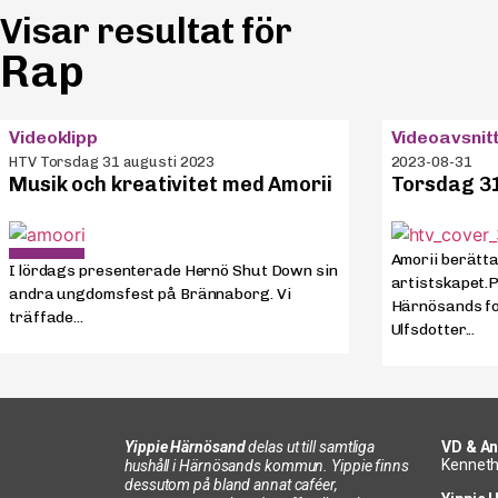
Visar resultat för
Rap
Videoklipp
Videoavsnit
HTV Torsdag 31 augusti 2023
2023-08-31
Musik och kreativitet med Amorii
Torsdag 31
Amorii berätt
I lördags presenterade Hernö Shut Down sin
artistskapet.
andra ungdomsfest på Brännaborg. Vi
Härnösands fo
träffade...
Ulfsdotter...
Yippie Härnösand
delas ut till samtliga
VD & An
Kenneth
hushåll i Härnösands kommun. Yippie finns
dessutom på bland annat caféer,