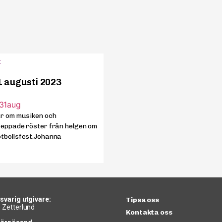
t
 augusti 2023
ar om musiken och
Peppade röster från helgen om
tbollsfest.Johanna
svarig utgivare:
Tipsa oss
 Zetterlund
Kontakta oss