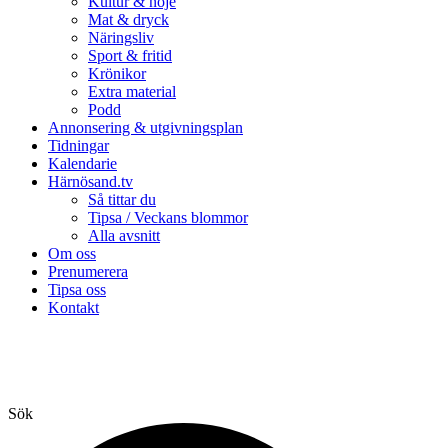
Kultur & nöje
Mat & dryck
Näringsliv
Sport & fritid
Krönikor
Extra material
Podd
Annonsering & utgivningsplan
Tidningar
Kalendarie
Härnösand.tv
Så tittar du
Tipsa / Veckans blommor
Alla avsnitt
Om oss
Prenumerera
Tipsa oss
Kontakt
Sök