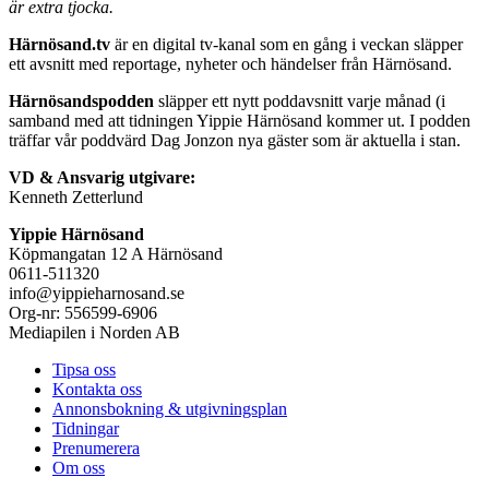
är extra tjocka.
Härnösand.tv
är en digital tv-kanal som en gång i veckan släpper
ett avsnitt med reportage, nyheter och händelser från Härnösand.
Härnösandspodden
släpper ett nytt poddavsnitt varje månad (i
samband med att tidningen Yippie Härnösand kommer ut. I podden
träffar vår poddvärd Dag Jonzon nya gäster som är aktuella i stan.
VD & Ansvarig utgivare:
Kenneth Zetterlund
Yippie Härnösand
Köpmangatan 12 A Härnösand
0611-511320
info@yippieharnosand.se
Org-nr: 556599-6906
Mediapilen i Norden AB
Tipsa oss
Kontakta oss
Annonsbokning & utgivningsplan
Tidningar
Prenumerera
Om oss