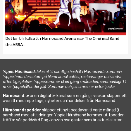
Det lär bli fullsatt i Härnösand Arena när The Original Band
the ABBA...
Yippie Härnösand
delas ut till samtliga hushåll i Härnösands kommun.
Yippie finns dessutom på bland annat caféer, restauranger och andra
offentliga platser. Yippie kommer ut en gång i månaden, sammanlagt 11
nr/år (uppehåll under juli). Sommar- och julnumren är extra tjocka.
Härnösand.tv
är en digital tv-kanal som en gång i veckan släpper ett
avsnitt med reportage, nyheter och händelser från Härnösand.
Härnösandspodden
släpper ett nytt poddavsnitt varje månad (i
samband med att tidningen Yippie Härnösand kommer ut. I podden
träffar vår poddvärd Dag Jonzon nya gäster som är aktuella i stan.