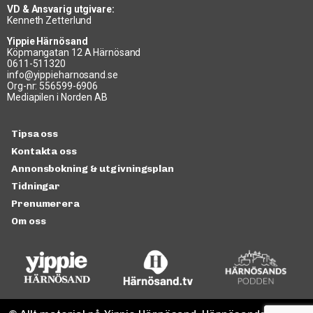
VD & Ansvarig utgivare:
Kenneth Zetterlund
Yippie Härnösand
Köpmangatan 12 A Härnösand
0611-511320
info@yippieharnosand.se
Org-nr: 556599-6906
Mediapilen i Norden AB
Tipsa oss
Kontakta oss
Annonsbokning & utgivningsplan
Tidningar
Prenumerera
Om oss