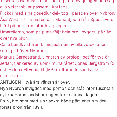
Tusentals Härnösandsbor deltog i broinvigningen och såg
alla veteranbilar passera i kortege.
Flickor med sina gosedjur del- tog i paraden över Nybron.
Åsa Westin, till vänster, och Maria Sjödin från Specsavers
bjöd på popcorn inför invigningen.
Umarellerna, som på plats följt hela bro- bygget, på väg
över nya bron.
Calle Lundkvist från bilmuseet i en av alla vete- ranbilar
som gled över Nybron.
Markus Carnestrand, vinnaren av brolop- pet för två år
sedan, flankerad av kom- munalrådet Jonas Bergström (S)
och Helena Elfvendahl (MP) ordförande samhälls-
nämnden.
ÄNTLIGEN – två års väntan är över.
Nya Nybron invigdes med pompa och ståt inför tusentals
nyfiknaHärnösandsbor dagen före nationaldagen.
En Nybro som med sin vackra båge påminner om den
första bron från 1894.