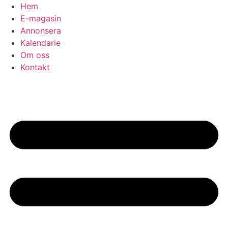
Hoppa
Hem
till
E-magasin
innehåll
Annonsera
Kalendarie
Om oss
Kontakt