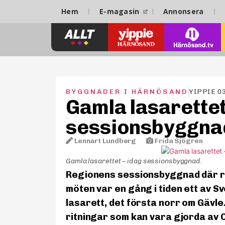
Hem
E-magasin
Annonsera
BYGGNADER I HÄRNÖSAND
YIPPIE 0
Gamla lasarettet
sessionsbyggna
Lennart Lundberg
–
Frida Sjögren
Gamla lasarettet – idag sessionsbyggnad.
Regionens sessionsbyggnad där re
möten var en gång i tiden ett av 
lasarett, det första norr om Gävl
ritningar som kan vara gjorda av 