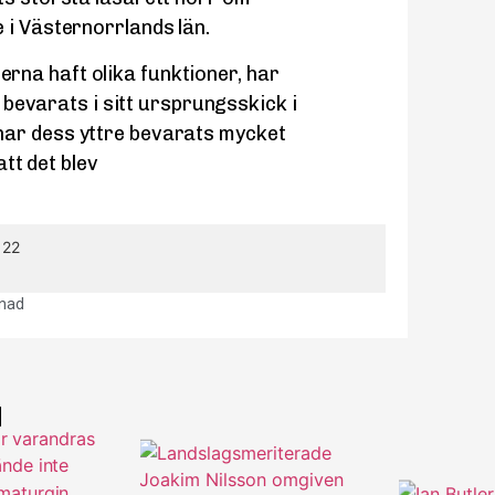
 i Västernorrlands län.
rna haft olika funktioner, har
e bevarats i sitt ursprungsskick i
har dess yttre bevarats mycket
att det blev
 22
gnad
d