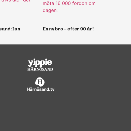
sand: Ian
En ny bro – efter 90 år!