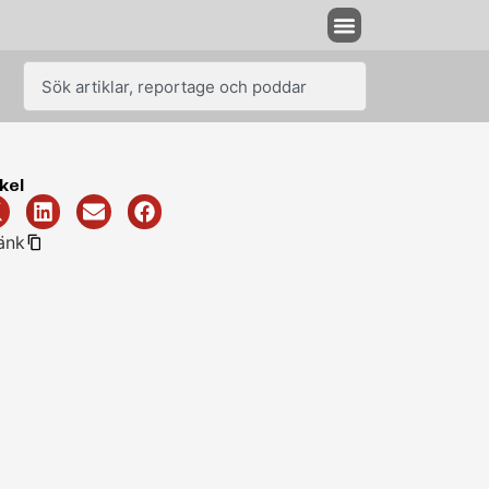
kel
änk