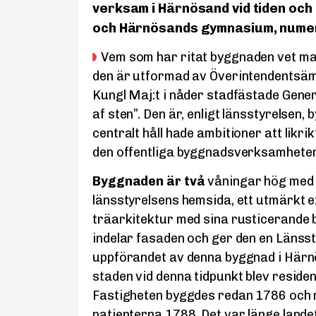
verksam i Härnösand vid tiden och
och Härnösands gymnasium, nume
Vem som har ritat byggnaden vet ma
den är utformad av Överintendentsämb
Kungl Maj:t i nåder stadfästade Genera
af sten”. Den är, enligt länsstyrelsen,
centralt håll hade ambitioner att likri
den offentliga byggnadsverksamheten
Byggnaden är två
våningar hög med en
länsstyrelsens hemsida, ett utmärkt 
träarkitektur med sina rusticerande 
indelar fasaden och ger den en Länsst
uppförandet av denna byggnad i Härnös
staden vid denna tidpunkt blev reside
Fastigheten byggdes redan 1786 och 
patienterna 1788. Det var länge lande