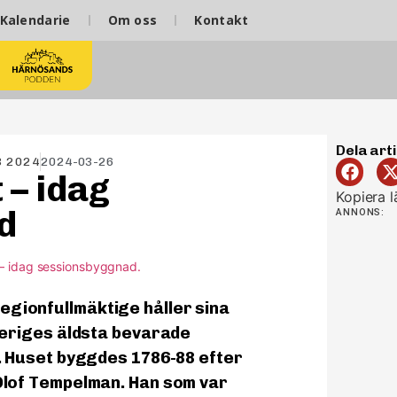
Kalendarie
Om oss
Kontakt
Dela arti
3 2024
2024-03-26
 – idag
Kopiera l
d
ANNONS:
gionfullmäktige håller sina
Sveriges äldsta bevarade
e. Huset byggdes 1786-88 efter
Olof Tempelman. Han som var