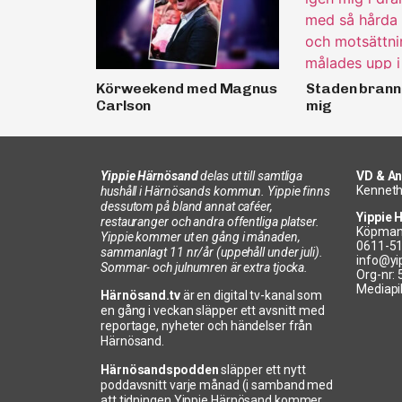
Körweekend med Magnus
Staden brann 
Carlson
mig
Yippie Härnösand
delas ut till samtliga
VD & An
Kenneth
hushåll i Härnösands kommun. Yippie finns
dessutom på bland annat caféer,
Yippie 
restauranger och andra offentliga platser.
Köpman
Yippie kommer ut en gång i månaden,
0611-5
sammanlagt 11 nr/år (uppehåll under juli).
info@yi
Sommar- och julnumren är extra tjocka.
Org-nr:
Mediapi
Härnösand.tv
är en digital tv-kanal som
en gång i veckan släpper ett avsnitt med
reportage, nyheter och händelser från
Härnösand.
Härnösandspodden
släpper ett nytt
poddavsnitt varje månad (i samband med
att tidningen Yippie Härnösand kommer