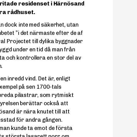
 ritade residenset i Härnösand
ra rådhuset.
n dock inte med säkerhet, utan
etet ”i det närmaste efter de af
l Projectet till dylika byggnader
 byggd under en tid då man från
kta och kontrollera en stor del av
.
 inredd vind. Det är, enligt
exempel på sen 1700-tals
breda pilastrar, som rytmiskt
yrelsen berättar också att
and är nära knutet till att
nsstad för andra gången.
man kunde ta emot de första
ts största lasarett norr om