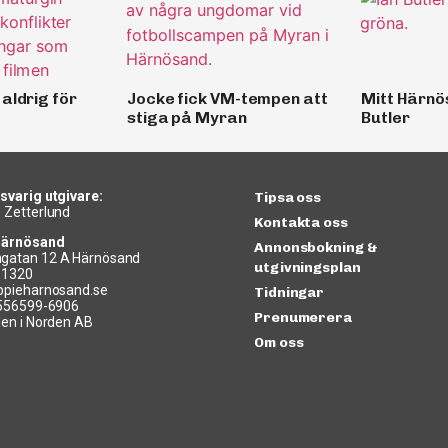
aldrig för
Jocke fick VM-tempen att
Mitt Härnö
stiga på Myran
Butler
svarig utgivare:
Tipsa oss
 Zetterlund
Kontakta oss
Härnösand
Annonsbokning &
gatan 12 A Härnösand
utgivningsplan
11320
ppieharnosand.se
Tidningar
 556599-6906
Prenumerera
len i Norden AB
Om oss