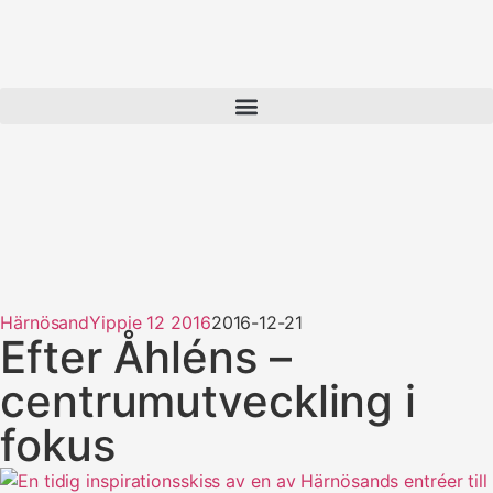
Härnösand
Yippie 12 2016
2016-12-21
Efter Åhléns –
centrumutveckling i
fokus