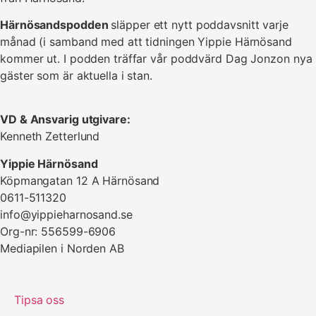
Härnösandspodden
släpper ett nytt poddavsnitt varje
månad (i samband med att tidningen Yippie Härnösand
kommer ut. I podden träffar vår poddvärd Dag Jonzon nya
gäster som är aktuella i stan.
VD & Ansvarig utgivare:
Kenneth Zetterlund
Yippie Härnösand
Köpmangatan 12 A Härnösand
0611-511320
info@yippieharnosand.se
Org-nr: 556599-6906
Mediapilen i Norden AB
Tipsa oss