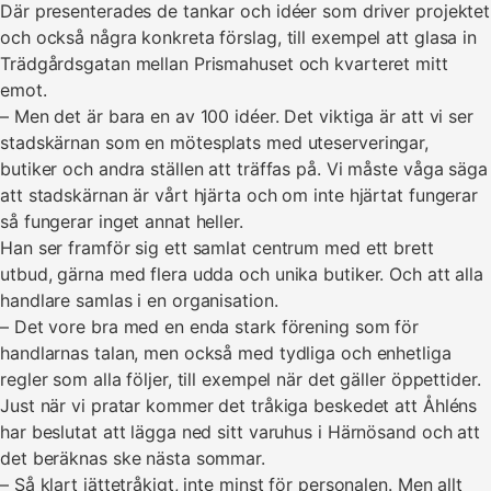
Där presenterades de tankar och idéer som driver projektet
och också några konkreta förslag, till exempel att glasa in
Trädgårdsgatan mellan Prismahuset och kvarteret mitt
emot.
– Men det är bara en av 100 idéer. Det viktiga är att vi ser
stadskärnan som en mötesplats med uteserveringar,
butiker och andra ställen att träffas på. Vi måste våga säga
att stadskärnan är vårt hjärta och om inte hjärtat fungerar
så fungerar inget annat heller.
Han ser framför sig ett samlat centrum med ett brett
utbud, gärna med flera udda och unika butiker. Och att alla
handlare samlas i en organisation.
– Det vore bra med en enda stark förening som för
handlarnas talan, men också med tydliga och enhetliga
regler som alla följer, till exempel när det gäller öppettider.
Just när vi pratar kommer det tråkiga beskedet att Åhléns
har beslutat att lägga ned sitt varuhus i Härnösand och att
det beräknas ske nästa sommar.
– Så klart jättetråkigt, inte minst för personalen. Men allt