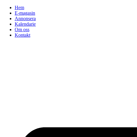
Hoppa
Hem
till
E-magasin
innehåll
Annonsera
Kalendarie
Om oss
Kontakt