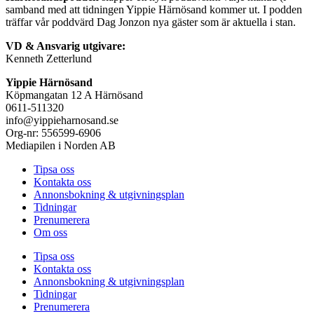
samband med att tidningen Yippie Härnösand kommer ut. I podden
träffar vår poddvärd Dag Jonzon nya gäster som är aktuella i stan.
VD & Ansvarig utgivare:
Kenneth Zetterlund
Yippie Härnösand
Köpmangatan 12 A Härnösand
0611-511320
info@yippieharnosand.se
Org-nr: 556599-6906
Mediapilen i Norden AB
Tipsa oss
Kontakta oss
Annonsbokning & utgivningsplan
Tidningar
Prenumerera
Om oss
Tipsa oss
Kontakta oss
Annonsbokning & utgivningsplan
Tidningar
Prenumerera