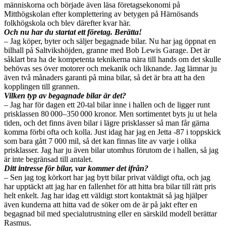
människorna och började även läsa företagsekonomi på
Mitthögskolan efter komplettering av betygen på Härnösands
folkhögskola och blev därefter kvar här.
Och nu har du startat ett företag. Berätta!
– Jag köper, byter och säljer begagnade bilar. Nu har jag öppnat en
bilhall på Saltvikshöjden, granne med Bob Lewis Garage. Det är
såklart bra ha de kompetenta teknikerna nära till hands om det skulle
behövas ses över motorer och mekanik och liknande. Jag lämnar ju
även två månaders garanti på mina bilar, så det är bra att ha den
kopplingen till grannen.
Vilken typ av begagnade bilar är det?
– Jag har för dagen ett 20-tal bilar inne i hallen och de ligger runt
prisklassen 80 000–350 000 kronor. Men sortimentet byts ju ut hela
tiden, och det finns även bilar i lägre prisklasser så man får gärna
komma förbi ofta och kolla. Just idag har jag en Jetta -87 i toppskick
som bara gått 7 000 mil, så det kan finnas lite av varje i olika
prisklasser. Jag har ju även bilar utomhus förutom de i hallen, så jag
är inte begränsad till antalet.
Ditt intresse för bilar, var kommer det ifrån?
– Sen jag tog körkort har jag bytt bilar privat väldigt ofta, och jag
har upptäckt att jag har en fallenhet för att hitta bra bilar till rätt pris
helt enkelt. Jag har idag ett väldigt stort kontaktnät så jag hjälper
även kunderna att hitta vad de söker om de är på jakt efter en
begagnad bil med specialutrustning eller en särskild modell berättar
Rasmus.