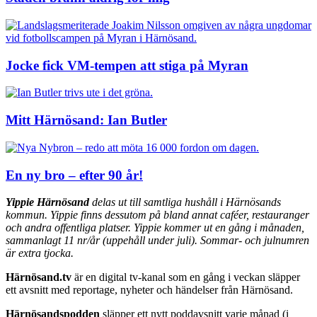
Jocke fick VM-tempen att stiga på Myran
Mitt Härnösand: Ian Butler
En ny bro – efter 90 år!
Yippie Härnösand
delas ut till samtliga hushåll i Härnösands
kommun. Yippie finns dessutom på bland annat caféer, restauranger
och andra offentliga platser. Yippie kommer ut en gång i månaden,
sammanlagt 11 nr/år (uppehåll under juli). Sommar- och julnumren
är extra tjocka.
Härnösand.tv
är en digital tv-kanal som en gång i veckan släpper
ett avsnitt med reportage, nyheter och händelser från Härnösand.
Härnösandspodden
släpper ett nytt poddavsnitt varje månad (i