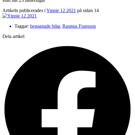
Han har 23 tatueringar
Artikeln publicerades i
Yippie 12 2021
på sidan 14
Taggar:
begagnade bilar
,
Rasmus Fransson
Dela artikel