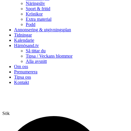
Näringsliv
Sport & fritid
Krönikor
Extra material
Podd
Annonsering & utgivningsplan
Tidningar
Kalendarie
Härnösand.tv
Så tittar du
Tipsa / Veckans blommor
Alla avsnitt
Om oss
Prenumerera
Tipsa oss
Kontakt
Sök