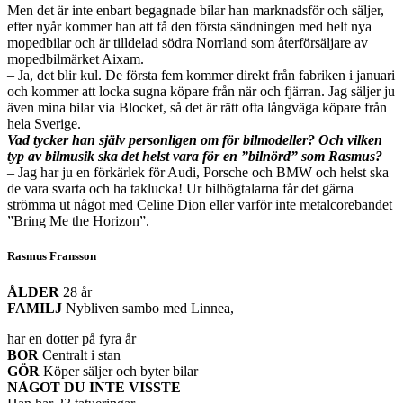
Men det är inte enbart begagnade bilar han marknadsför och säljer,
efter nyår kommer han att få den första sändningen med helt nya
mopedbilar och är tilldelad södra Norrland som återförsäljare av
mopedbilmärket Aixam.
– Ja, det blir kul. De första fem kommer direkt från fabriken i januari
och kommer att locka sugna köpare från när och fjärran. Jag säljer ju
även mina bilar via Blocket, så det är rätt ofta långväga köpare från
hela Sverige.
Vad tycker han själv personligen om för bilmodeller? Och vilken
typ av bilmusik ska det helst vara för en ”bilnörd” som Rasmus?
– Jag har ju en förkärlek för Audi, Porsche och BMW och helst ska
de vara svarta och ha taklucka! Ur bilhögtalarna får det gärna
strömma ut något med Celine Dion eller varför inte metalcorebandet
”Bring Me the Horizon”.
Rasmus Fransson
ÅLDER
28 år
FAMILJ
Nybliven sambo med Linnea,
har en dotter på fyra år
BOR
Centralt i stan
GÖR
Köper säljer och byter bilar
NÅGOT DU INTE VISSTE