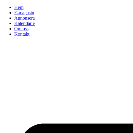
Hoppa
Hem
till
E-magasin
innehåll
Annonsera
Kalendarie
Om oss
Kontakt