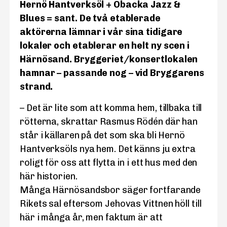
Hernö Hantverksöl + Öbacka Jazz &
Blues = sant. De två etablerade
aktörerna lämnar i vår sina tidigare
lokaler och etablerar en helt ny scen i
Härnösand. Bryggeriet/konsertlokalen
hamnar – passande nog – vid Bryggarens
strand.
– Det är lite som att komma hem, tillbaka till
rötterna, skrattar Rasmus Rödén där han
står i källaren på det som ska bli Hernö
Hantverksöls nya hem. Det känns ju extra
roligt för oss att flytta in i ett hus med den
här historien.
Många Härnösandsbor säger fortfarande
Rikets sal eftersom Jehovas Vittnen höll till
här i många år, men faktum är att