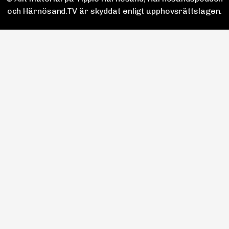
och Härnösand.TV är skyddat enligt upphovsrättslagen.