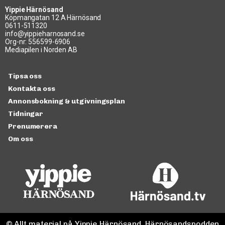
Yippie Härnösand
Köpmangatan 12 A Härnösand
0611-511320
info@yippieharnosand.se
Org-nr: 556599-6906
Mediapilen i Norden AB
Tipsa oss
Kontakta oss
Annonsbokning & utgivningsplan
Tidningar
Prenumerera
Om oss
© Allt material på Yippie Härnösand, Härnösandspodden