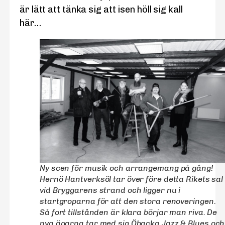
är lätt att tänka sig att isen höll sig kall
här…
Ny scen för musik och arrangemang på gång!
Hernö Hantverksöl tar över före detta Rikets sal
vid Bryggarens strand och ligger nu i
startgroparna för att den stora renoveringen.
Så fort tillstånden är klara börjar man riva. De
nya ägarna tar med sig Öbacka Jazz & Blues och