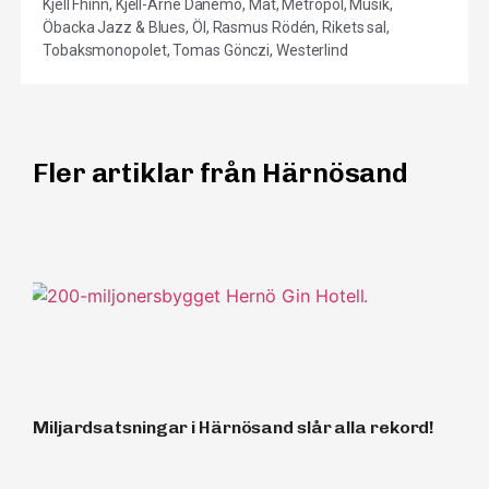
Kjell Fhinn
,
Kjell-Arne Danemo
,
Mat
,
Metropol
,
Musik
,
Öbacka Jazz & Blues
,
Öl
,
Rasmus Rödén
,
Rikets sal
,
Tobaksmonopolet
,
Tomas Gönczi
,
Westerlind
Fler artiklar från Härnösand
Miljardsatsningar i Härnösand slår alla rekord!