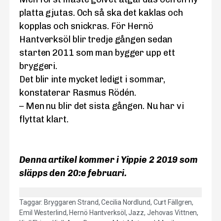
platta gjutas. Och så ska det kaklas och
kopplas och snickras. För Hernö
Hantverksöl blir tredje gången sedan
starten 2011 som man bygger upp ett
bryggeri.
Det blir inte mycket ledigt i sommar,
konstaterar Rasmus Rödén.
– Men nu blir det sista gången. Nu har vi
flyttat klart.
Denna artikel kommer i Yippie 2 2019 som
släpps den 20:e februari.
Taggar:
Bryggaren Strand
,
Cecilia Nordlund
,
Curt Fällgren
,
Emil Westerlind
,
Hernö Hantverksöl
,
Jazz
,
Jehovas Vittnen
,