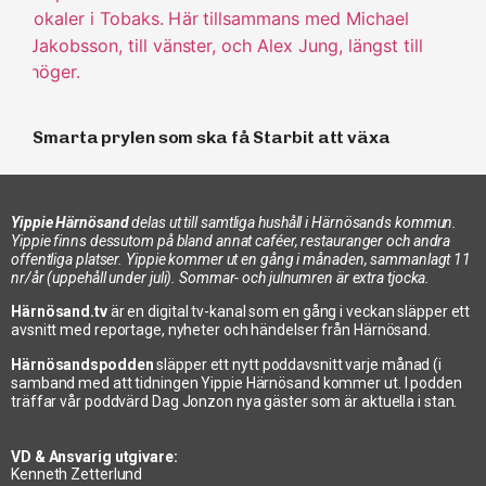
Smarta prylen som ska få Starbit att växa
Yippie Härnösand
delas ut till samtliga hushåll i Härnösands kommun.
Yippie finns dessutom på bland annat caféer, restauranger och andra
offentliga platser. Yippie kommer ut en gång i månaden, sammanlagt 11
nr/år (uppehåll under juli). Sommar- och julnumren är extra tjocka.
Härnösand.tv
är en digital tv-kanal som en gång i veckan släpper ett
avsnitt med reportage, nyheter och händelser från Härnösand.
Härnösandspodden
släpper ett nytt poddavsnitt varje månad (i
samband med att tidningen Yippie Härnösand kommer ut. I podden
träffar vår poddvärd Dag Jonzon nya gäster som är aktuella i stan.
VD & Ansvarig utgivare:
Kenneth Zetterlund