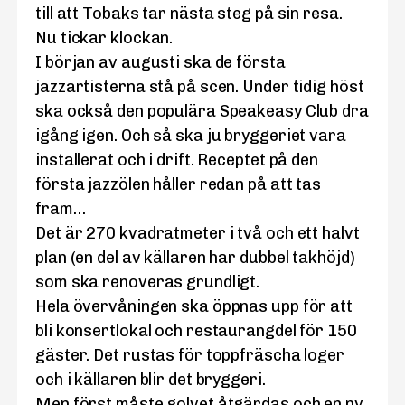
till att Tobaks tar nästa steg på sin resa.
Nu tickar klockan.
I början av augusti ska de första
jazzartisterna stå på scen. Under tidig höst
ska också den populära Speakeasy Club dra
igång igen. Och så ska ju bryggeriet vara
installerat och i drift. Receptet på den
första jazzölen håller redan på att tas
fram…
Det är 270 kvadratmeter i två och ett halvt
plan (en del av källaren har dubbel takhöjd)
som ska renoveras grundligt.
Hela övervåningen ska öppnas upp för att
bli konsertlokal och restaurangdel för 150
gäster. Det rustas för toppfräscha loger
och i källaren blir det bryggeri.
Men först måste golvet åtgärdas och en ny