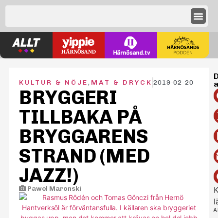
D
KULTUR & NÖJE
,
MAT & DRYCK
2019-02-20
a
BRYGGERI
TILLBAKA PÅ
BRYGGARENS
STRAND (MED
JAZZ!)
Pawel Maronski
K
l
A