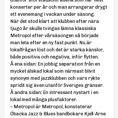
utanför storstadsområdena som har flest
konserter per år och man arrangerar drygt
ett evenemang i veckan under säsong.
När det stod klart att klubben efter nära
tjugo år skulle tvingas lämna klassiska
Metropol efter vårsäsongen så började
man leta efter en ny fast punkt. Nu är
lokalfrågan löst och det är starka känslor,
både positiva och negativa, inför flytten.
Å ena sidan: En jobbig separation från en
mycket älskad lokal som närmast blivit
synonym med jazzklubben och vars rykte
spridit sig även utanför Sveriges gränser.
Å andra sidan: En intressant nystart i en
lokal med många plusfaktorer.
– Metropol är Metropol, konstaterar
Öbacka Jazz & Blues bandbokare Kjell-Arne