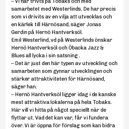
– Vi har trivts på Tobaks och med
samarbetet med Westerlinds. De har precis
som vi drivits av en vilja att utvecklas och
en kärlek till Härnösand, säger Jonas
Gerdin på Hernö Hantverksöl.
Emil Westerlind, vd på Westerlinds önskar
Hernö Hantverksöl och Öbacka Jazz &
Blues all lycka i sin satsning .
– Det är just den här typen av utveckling och
samarbeten som gynnar utvecklingen och
stärker attraktiviteten för Härnösand,
säger han.
– Hernö Hantverksöl ligger idag i de kanske
mest attraktiva lokalerna på hela Tobaks.
Här vill vi hitta på något speciellt när de
flyttar ut. Vad det kan var, får vi fundera
över. Vi är öppna för förslag som kan bidra