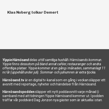
Klas Noberg tolkar Demert
Yippie Härnösand
delas ut till samtliga hushåll i Härnösands kommun.
Yippie finns dessutom på bland annat caféer, restauranger och andra
offentliga platser. Yippie kommer ut en gång i månaden, sammanlagt 11
nr/år (uppehåll under juli). Sommar- och julnumren är extra tjocka.
Internationella festen
Härnösand.tv
är en digital tv-kanal som en gång i veckan släpper ett
avsnitt med reportage, nyheter och händelser från Härnösand.
Härnösandspodden
släpper ett nytt poddavsnitt varje månad (i
samband med att tidningen Yippie Härnösand kommer ut. I podden
träffar vår poddvärd Dag Jonzon nya gäster som är aktuella i stan.