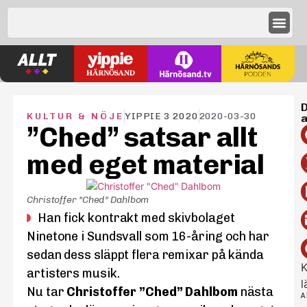
D
KULTUR & NÖJE
YIPPIE 3 2020
2020-03-30
a
”Ched” satsar allt
med eget material
Christoffer "Ched" Dahlbom
Han fick kontrakt med skivbolaget
Ninetone i Sundsvall som 16-åring och har
sedan dess släppt flera remixar på kända
K
artisters musik.
l
Nu tar
Christoffer ”Ched” Dahlbom
nästa
A