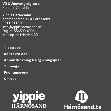
VD & Ansvarig utgivare:
Kenneth Zetterlund
Yippie Härnösand
Köpmangatan 12 A Härnösand
0611-511320
info@yippieharnosand.se
Org-nr: 556599-6906
Mediapilen i Norden AB
Tipsa oss
Kontakta oss
Annonsbokning & utgivningsplan
Tidningar
Prenumerera
Om oss