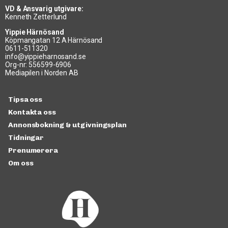
VD & Ansvarig utgivare:
Kenneth Zetterlund
Yippie Härnösand
Köpmangatan 12 A Härnösand
0611-511320
info@yippieharnosand.se
Org-nr: 556599-6906
Mediapilen i Norden AB
Tipsa oss
Kontakta oss
Annonsbokning & utgivningsplan
Tidningar
Prenumerera
Om oss