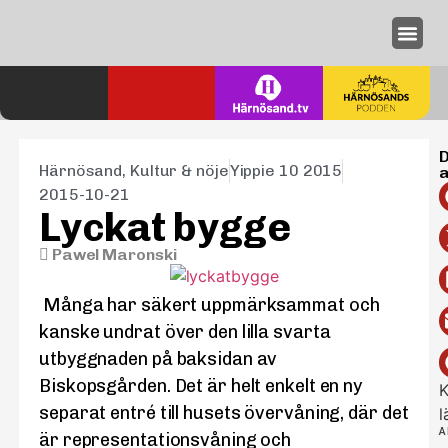
Annonseri
D
Härnösand
,
Kultur & nöje
Yippie 10 2015
a
2015-10-21
Lyckat bygge
Pawel Maronski
Många har säkert uppmärksammat och
kanske undrat över den lilla svarta
utbyggnaden på baksidan av
Biskopsgården. Det är helt enkelt en ny
K
separat entré till husets övervåning, där det
l
A
är representationsvåning och