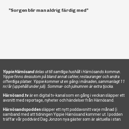
”Sorgen blir man aldrig färdig med”
Yippie Härnösand
delas ut till samtliga hushåll i Härnösands kommun.
Yippie finns dessutom på bland annat caféer, restauranger och andra
offentliga platser. Yippie kommer ut en gång i månaden, sammanlagt 11
Evas lantliga idyll
nr/år (uppehåll under juli). Sommar- och julnumren är extra tjocka.
Härnösand.tv
är en digital tv-kanal som en gång i veckan släpper ett
avsnitt med reportage, nyheter och händelser från Härnösand.
Härnösandspodden
släpper ett nytt poddavsnitt varje månad (i
samband med att tidningen Yippie Härnösand kommer ut. I podden
träffar vår poddvärd Dag Jonzon nya gäster som är aktuella i stan.