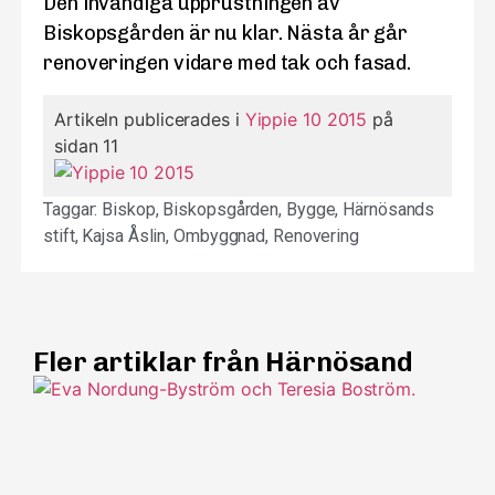
Den invändiga upprustningen av
Biskopsgården är nu klar. Nästa år går
renoveringen vidare med tak och fasad.
Artikeln publicerades i
Yippie 10 2015
på
sidan 11
Taggar:
Biskop
,
Biskopsgården
,
Bygge
,
Härnösands
stift
,
Kajsa Åslin
,
Ombyggnad
,
Renovering
Fler artiklar från Härnösand