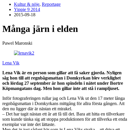
Kultur & nöje
,
Reportage
Yippie 9 2014
2015-09-18
Många järn i elden
Pawel Maronski
Lena Vik
Lena Vik är en person som gillar att få saker gjorda. Nyligen
såg hon till att regnbågsmattan i Domkyrkan blev verklighet
och lördag 27 september är hon spindeln i nätet under Bortre
Köpmangatans dag. Men hon gillar inte att stå i rampljuset.
Inför fotograferingen rullar jag och Lena Vik ut den 17 meter långa
regnbågsmattan i Domkyrkans mittgång för allra första gången. Att
den nu ligger där är nästan ett mirakel.
– Det har tagit nästan ett år att få till det. Bara att hitta en tillverkare
som kunde tänka sig att stoppa produktionen för att tillverka ett enda
exemplar var inte det lättaste.
Men det är just sådant här som är Lena Viks styrka – att driva ett