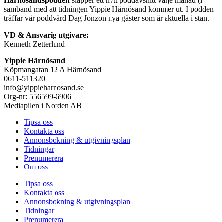
Härnösandspodden
släpper ett nytt poddavsnitt varje månad (i
samband med att tidningen Yippie Härnösand kommer ut. I podden
träffar vår poddvärd Dag Jonzon nya gäster som är aktuella i stan.
VD & Ansvarig utgivare:
Kenneth Zetterlund
Yippie Härnösand
Köpmangatan 12 A Härnösand
0611-511320
info@yippieharnosand.se
Org-nr: 556599-6906
Mediapilen i Norden AB
Tipsa oss
Kontakta oss
Annonsbokning & utgivningsplan
Tidningar
Prenumerera
Om oss
Tipsa oss
Kontakta oss
Annonsbokning & utgivningsplan
Tidningar
Prenumerera