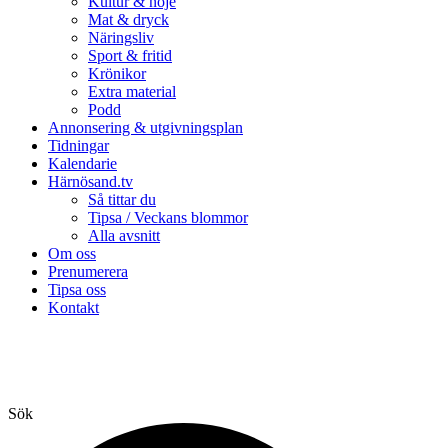
Kultur & nöje
Mat & dryck
Näringsliv
Sport & fritid
Krönikor
Extra material
Podd
Annonsering & utgivningsplan
Tidningar
Kalendarie
Härnösand.tv
Så tittar du
Tipsa / Veckans blommor
Alla avsnitt
Om oss
Prenumerera
Tipsa oss
Kontakt
Sök