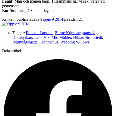
Familj
Man och många barn. Tillsammans har vi sex, varav ett
gemensamt
Bor
Stort hus på Seminariegatan
Artikeln publicerades i
Yippie 9 2014
på sidan 21
Taggar:
Babben Larsson
,
Bortre Köpmangatans dag
,
Domkyrkan
,
Lena Vik
,
Mio Möbler
,
Niklas Strömstedt
,
Regnbågsmatta
,
Technichus
,
Weeping Willows
Dela artikel