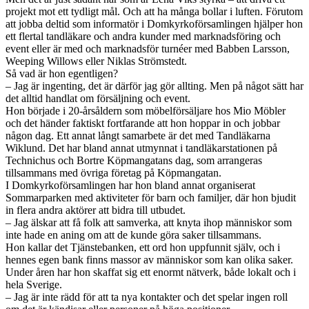
projekt mot ett tydligt mål. Och att ha många bollar i luften. Förutom
att jobba deltid som informatör i Domkyrkoförsamlingen hjälper hon
ett flertal tandläkare och andra kunder med marknadsföring och
event eller är med och marknadsför turnéer med Babben Larsson,
Weeping Willows eller Niklas Strömstedt.
Så vad är hon egentligen?
– Jag är ingenting, det är därför jag gör allting. Men på något sätt har
det alltid handlat om försäljning och event.
Hon började i 20-årsåldern som möbelförsäljare hos Mio Möbler
och det händer faktiskt fortfarande att hon hoppar in och jobbar
någon dag. Ett annat långt samarbete är det med Tandläkarna
Wiklund. Det har bland annat utmynnat i tandläkarstationen på
Technichus och Bortre Köpmangatans dag, som arrangeras
tillsammans med övriga företag på Köpmangatan.
I Domkyrkoförsamlingen har hon bland annat organiserat
Sommarparken med aktiviteter för barn och familjer, där hon bjudit
in flera andra aktörer att bidra till utbudet.
– Jag älskar att få folk att samverka, att knyta ihop människor som
inte hade en aning om att de kunde göra saker tillsammans.
Hon kallar det Tjänstebanken, ett ord hon uppfunnit själv, och i
hennes egen bank finns massor av människor som kan olika saker.
Under åren har hon skaffat sig ett enormt nätverk, både lokalt och i
hela Sverige.
– Jag är inte rädd för att ta nya kontakter och det spelar ingen roll