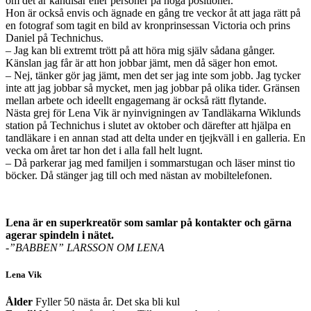
om det är kändisar eller personer på höga positioner.
Hon är också envis och ägnade en gång tre veckor åt att jaga rätt på
en fotograf som tagit en bild av kronprinsessan Victoria och prins
Daniel på Technichus.
– Jag kan bli extremt trött på att höra mig själv sådana gånger.
Känslan jag får är att hon jobbar jämt, men då säger hon emot.
– Nej, tänker gör jag jämt, men det ser jag inte som jobb. Jag tycker
inte att jag jobbar så mycket, men jag jobbar på olika tider. Gränsen
mellan arbete och ideellt engagemang är också rätt flytande.
Nästa grej för Lena Vik är nyinvigningen av Tandläkarna Wiklunds
station på Technichus i slutet av oktober och därefter att hjälpa en
tandläkare i en annan stad att delta under en tjejkväll i en galleria. En
vecka om året tar hon det i alla fall helt lugnt.
– Då parkerar jag med familjen i sommarstugan och läser minst tio
böcker. Då stänger jag till och med nästan av mobiltelefonen.
Lena är en superkreatör som samlar på kontakter och gärna
agerar spindeln i nätet.
-”BABBEN” LARSSON OM LENA
Lena Vik
Ålder
Fyller 50 nästa år. Det ska bli kul