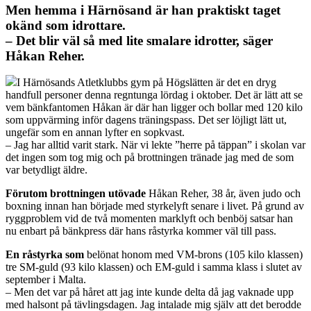
Men hemma i Härnösand är han praktiskt taget
okänd som idrottare.
– Det blir väl så med lite smalare idrotter, säger
Håkan Reher.
I Härnösands Atletklubbs gym på Högslätten är det en dryg
handfull personer denna regntunga lördag i oktober. Det är lätt att se
vem bänkfantomen Håkan är där han ligger och bollar med 120 kilo
som uppvärming inför dagens träningspass. Det ser löjligt lätt ut,
ungefär som en annan lyfter en sopkvast.
– Jag har alltid varit stark. När vi lekte ”herre på täppan” i skolan var
det ingen som tog mig och på brottningen tränade jag med de som
var betydligt äldre.
Förutom brottningen utövade
Håkan Reher, 38 år, även judo och
boxning innan han började med styrkelyft senare i livet. På grund av
ryggproblem vid de två momenten marklyft och benböj satsar han
nu enbart på bänkpress där hans råstyrka kommer väl till pass.
En råstyrka som
belönat honom med VM-brons (105 kilo klassen)
tre SM-guld (93 kilo klassen) och EM-guld i samma klass i slutet av
september i Malta.
– Men det var på håret att jag inte kunde delta då jag vaknade upp
med halsont på tävlingsdagen. Jag intalade mig själv att det berodde