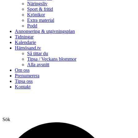
Näringsliv
Sport & fritid
Krönikor
Extra material
Podd
Annonsering & utgivningsplan
Tidningar
Kalendarie
Härnösand.tv
Så tittar du
Tipsa / Veckans blommor
Alla avsnitt
Om oss
Prenumerera
Tipsa oss
Kontakt
Sök