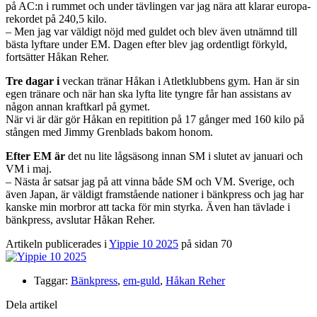
på AC:n i rummet och under tävlingen var jag nära att klarar europa-
rekordet på 240,5 kilo.
– Men jag var väldigt nöjd med guldet och blev även utnämnd till
bästa lyftare under EM. Dagen efter blev jag ordentligt förkyld,
fortsätter Håkan Reher.
Tre dagar i
veckan
tränar Håkan i Atletklubbens gym. Han är sin
egen tränare och när han ska lyfta lite tyngre får han assistans av
någon annan kraftkarl på gymet.
När vi är där gör Håkan en repitition på 17 gånger med 160 kilo på
stången med Jimmy Grenblads bakom honom.
Efter EM är
det nu lite lågsäsong innan SM i slutet av januari och
VM i maj.
– Nästa år satsar jag på att vinna både SM och VM. Sverige, och
även Japan, är väldigt framstående nationer i bänkpress och jag har
kanske min morbror att tacka för min styrka. Även han tävlade i
bänkpress, avslutar Håkan Reher.
Artikeln publicerades i
Yippie 10 2025
på sidan 70
Taggar:
Bänkpress
,
em-guld
,
Håkan Reher
Dela artikel