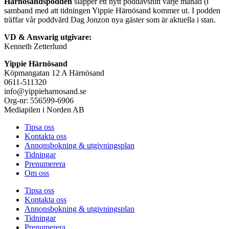
Härnösandspodden
släpper ett nytt poddavsnitt varje månad (i
samband med att tidningen Yippie Härnösand kommer ut. I podden
träffar vår poddvärd Dag Jonzon nya gäster som är aktuella i stan.
VD & Ansvarig utgivare:
Kenneth Zetterlund
Yippie Härnösand
Köpmangatan 12 A Härnösand
0611-511320
info@yippieharnosand.se
Org-nr: 556599-6906
Mediapilen i Norden AB
Tipsa oss
Kontakta oss
Annonsbokning & utgivningsplan
Tidningar
Prenumerera
Om oss
Tipsa oss
Kontakta oss
Annonsbokning & utgivningsplan
Tidningar
Prenumerera