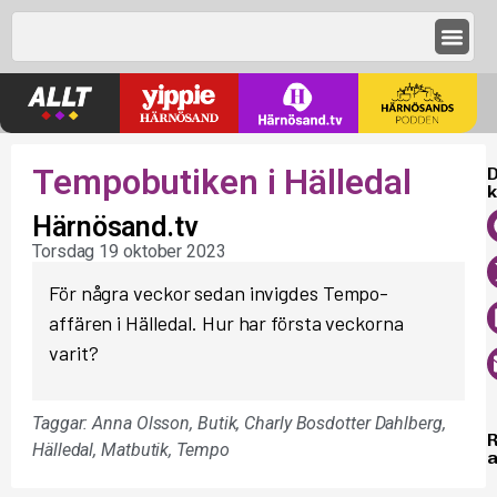
Tempobutiken i Hälledal
D
k
Härnösand.tv
Torsdag 19 oktober 2023
För några veckor sedan invigdes Tempo-
affären i Hälledal. Hur har första veckorna
varit?
Taggar:
Anna Olsson
,
Butik
,
Charly Bosdotter Dahlberg
,
Hälledal
,
Matbutik
,
Tempo
a