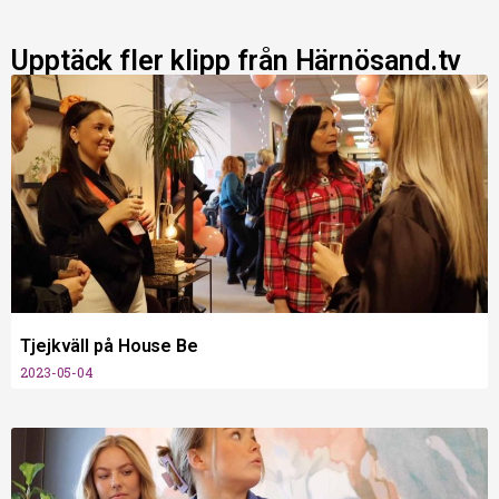
Upptäck fler klipp från Härnösand.tv
Tjejkväll på House Be
2023-05-04