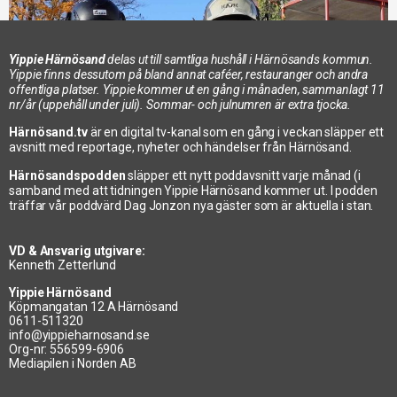
Yippie Härnösand
delas ut till samtliga hushåll i Härnösands kommun.
Yippie finns dessutom på bland annat caféer, restauranger och andra
offentliga platser. Yippie kommer ut en gång i månaden, sammanlagt 11
nr/år (uppehåll under juli). Sommar- och julnumren är extra tjocka.
Härnösand.tv
är en digital tv-kanal som en gång i veckan släpper ett
avsnitt med reportage, nyheter och händelser från Härnösand.
Härnösandspodden
släpper ett nytt poddavsnitt varje månad (i
samband med att tidningen Yippie Härnösand kommer ut. I podden
träffar vår poddvärd Dag Jonzon nya gäster som är aktuella i stan.
JASAB – Så går det med Hernö Gin Hotell
2023-10-19
VD & Ansvarig utgivare:
Kenneth Zetterlund
Yippie Härnösand
Köpmangatan 12 A Härnösand
0611-511320
info@yippieharnosand.se
Org-nr: 556599-6906
Mediapilen i Norden AB