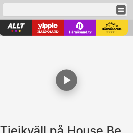
Tjejkväll på House Be