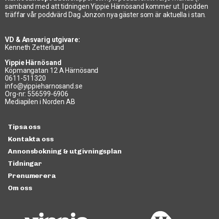
samband med att tidningen Yippie Härnösand kommer ut. I podden
träffar vår poddvärd Dag Jonzon nya gäster som är aktuella i stan.
VD & Ansvarig utgivare:
Kenneth Zetterlund
Yippie Härnösand
Köpmangatan 12 A Härnösand
0611-511320
info@yippieharnosand.se
Org-nr: 556599-6906
Mediapilen i Norden AB
Tipsa oss
Kontakta oss
Annonsbokning & utgivningsplan
Tidningar
Prenumerera
Om oss