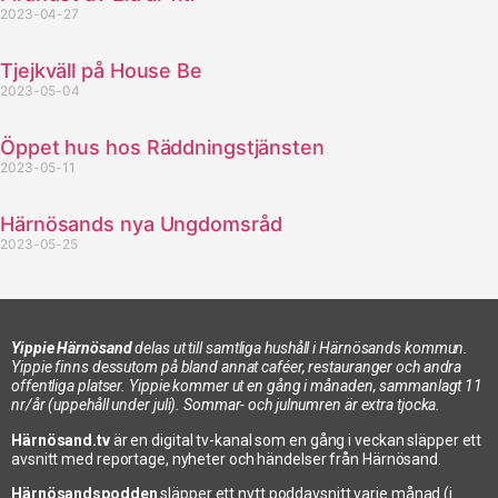
2023-04-27
Tjejkväll på House Be
2023-05-04
Öppet hus hos Räddningstjänsten
2023-05-11
Härnösands nya Ungdomsråd
2023-05-25
Yippie Härnösand
delas ut till samtliga hushåll i Härnösands kommun.
Yippie finns dessutom på bland annat caféer, restauranger och andra
offentliga platser. Yippie kommer ut en gång i månaden, sammanlagt 11
nr/år (uppehåll under juli). Sommar- och julnumren är extra tjocka.
Härnösand.tv
är en digital tv-kanal som en gång i veckan släpper ett
avsnitt med reportage, nyheter och händelser från Härnösand.
Härnösandspodden
släpper ett nytt poddavsnitt varje månad (i