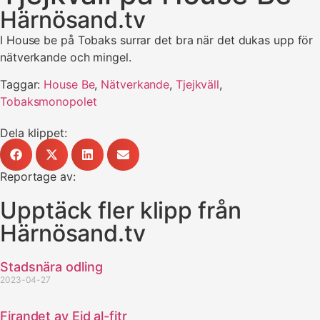
Härnösand.tv
I House be på Tobaks surrar det bra när det dukas upp för
nätverkande och mingel.
Taggar:
House Be
,
Nätverkande
,
Tjejkväll
,
Tobaksmonopolet
Dela klippet:
Reportage av:
Upptäck fler klipp från
Härnösand.tv
Stadsnära odling
2023-04-27
Firandet av Eid al-fitr