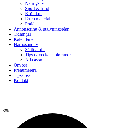
Näringsliv
Sport & fritid
Krönikor
Extra material
Podd
Annonsering & utgivningsplan
Tidningar
Kalendarie
Härnösand.tv
Så tittar du
Tipsa / Veckans blommor
Alla avsnitt
Om oss
Prenumerera
Tipsa oss
Kontakt
Sök