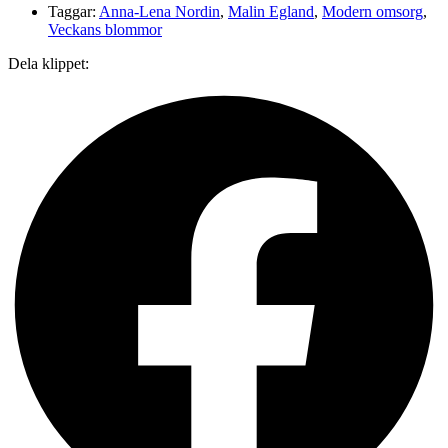
Taggar:
Anna-Lena Nordin
,
Malin Egland
,
Modern omsorg
,
Veckans blommor
Dela klippet: