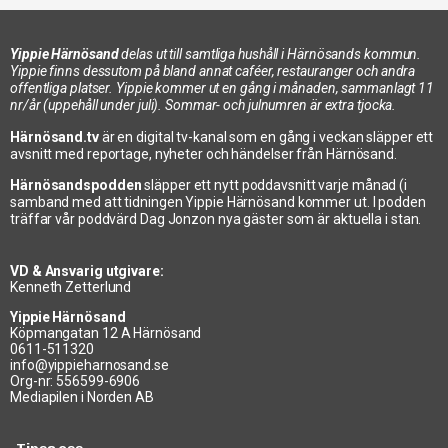
Yippie Härnösand
delas ut till samtliga hushåll i Härnösands kommun.
Yippie finns dessutom på bland annat caféer, restauranger och andra
offentliga platser. Yippie kommer ut en gång i månaden, sammanlagt 11
nr/år (uppehåll under juli). Sommar- och julnumren är extra tjocka.
Härnösand.tv
är en digital tv-kanal som en gång i veckan släpper ett
avsnitt med reportage, nyheter och händelser från Härnösand.
Härnösandspodden
släpper ett nytt poddavsnitt varje månad (i
samband med att tidningen Yippie Härnösand kommer ut. I podden
träffar vår poddvärd Dag Jonzon nya gäster som är aktuella i stan.
VD & Ansvarig utgivare:
Kenneth Zetterlund
Yippie Härnösand
Köpmangatan 12 A Härnösand
0611-511320
info@yippieharnosand.se
Org-nr: 556599-6906
Mediapilen i Norden AB