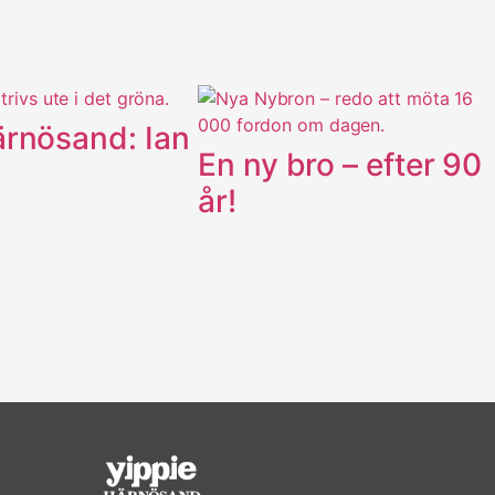
ärnösand: Ian
En ny bro – efter 90
år!