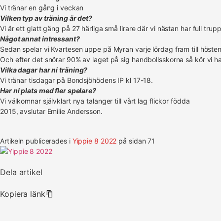
Vi tränar en gång i veckan
Vilken typ av träning är det?
Vi är ett glatt gäng på 27 härliga små lirare där vi nästan har full trup
Något annat intressant?
Sedan spelar vi Kvartesen uppe på Myran varje lördag fram till hösten.
Och efter det snörar 90% av laget på sig handbollsskorna så kör vi h
Vilka dagar har ni träning?
Vi tränar tisdagar på Bondsjöhödens IP kl 17-18.
Har ni plats med fler spelare?
Vi välkomnar självklart nya talanger till vårt lag flickor födda
2015, avslutar Emilie Andersson.
Artikeln publicerades i
Yippie 8 2022
på sidan 71
Dela artikel
Kopiera länk