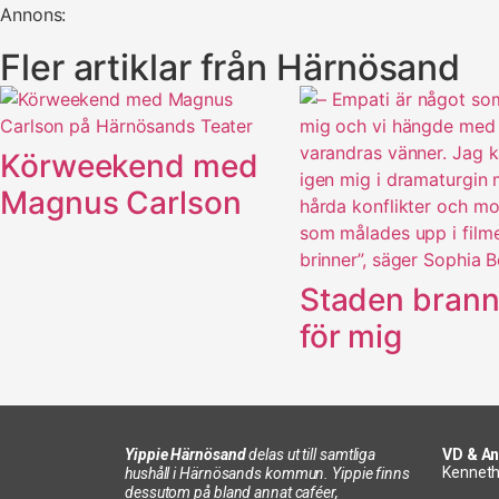
Annons:
Fler artiklar från Härnösand
Körweekend med
Magnus Carlson
Staden brann
för mig
Yippie Härnösand
delas ut till samtliga
VD & An
Kenneth
hushåll i Härnösands kommun. Yippie finns
dessutom på bland annat caféer,